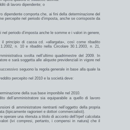
diti di lavoro dipendente; o
avoro dipendente comporta che, ai fini della determinazione del
e percepite
nel
periodo d’imposta
, anche se corrisposte
da
i nel periodo d’imposta anche le somme e i valori in genere,
 il principio di cassa cd. «
allargata
», così come ribadito
.1.2002, n. 10 e ribadito nella Circolare 30.1.2003, n. 21,
amministrativa svolta nell’ultimo quadrimestre del
2009. In
ore e sarà soggetta alle aliquote previdenziali in vigore nel
successivo
seguono la regola generale in base alla quale la
reddito percepito nel 2010 e la società deve:
terminazione della sua base imponibile nel 2010.
dito dell’amministratore sia
equiparabile
a quello di lavoro
ioni di amministratore rientranti nell’oggetto della propria
ta (tipicamente ragionieri e dottori commercialisti).
e operare una
ritenuta
a titolo di
acconto
dell’Irpef calcolata
alori (ivi compresi, pertanto, i compensi in natura) che il