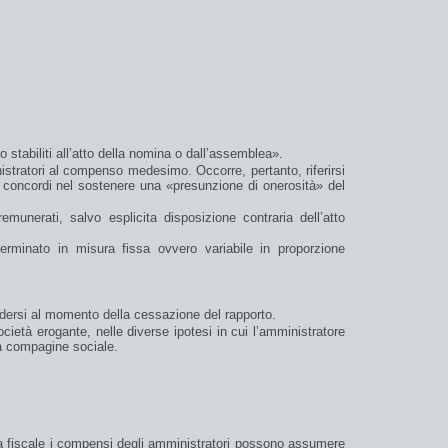
stabiliti all’atto della nomina o dall’assemblea
».
stratori al compenso medesimo. Occorre, pertanto, riferirsi
o concordi nel sostenere una «
presunzione
di
onerosità
» del
 remunerati,
salvo
esplicita
disposizione contraria
dell’
atto
eterminato in
misura fissa
ovvero
variabile in proporzione
ndersi al momento della cessazione del rapporto.
ocietà erogante, nelle diverse ipotesi in cui l’amministratore
ua compagine sociale.
ta fiscale i compensi degli amministratori possono assumere