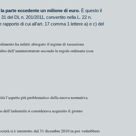
 la parte eccedente un milione di euro.
È questo il
 31 del DL n. 201/2011, convertito nella L. 22 n.
rapporto di cui all’art. 17 comma 1 lettere a) e c) del
edimento ha infatti
abrogato
il regime di
tassazione
ddito dell’amministratore secondo le regole ordinarie (con
ità l’
aspetto più problematico
della nuova normativa.
ne dell’indennità si considerava acquisito il
giorno
cietà si è
interrotto
dal 31 dicembre
2010 in
poi
vedrebbero