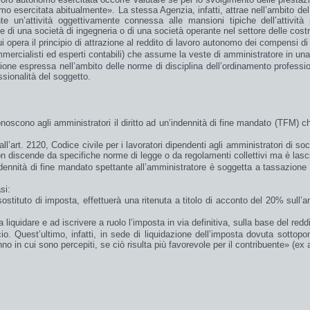
nomo esercitata abitualmente
». La stessa Agenzia, infatti, attrae nell’ambito de
te un’
attività oggettivamente connessa
alle mansioni tipiche dell’attività
 di una società di ingegneria o di una società operante nel settore delle costr
i opera il
principio
di
attrazione
al
reddito
di
lavoro autonomo
dei compensi di 
mmercialisti
ed
esperti contabili
) che assume la veste di amministratore in un
ne espressa nell’ambito delle norme di disciplina dell’ordinamento professio
ssionalità del soggetto.
noscono agli amministratori il
diritto
ad un’
indennità
di
fine mandato
(TFM) che
art. 2120, Codice civile per i lavoratori dipendenti agli amministratori di soc
on discende da
specifiche norme
di legge o da regolamenti collettivi ma è lasc
’indennità di fine mandato spettante all’amministratore è soggetta a
tassazione
si:
i sostituto di imposta, effettuerà una
ritenuta
a titolo di
acconto
del
20%
sull’a
 a
liquidare
e ad
iscrivere a ruolo
l’
imposta
in
via definitiva
, sulla base del redd
io. Quest’ultimo, infatti, in sede di liquidazione dell’imposta dovuta sottopo
no in cui sono percepiti, se ciò risulta più favorevole per il contribuente
» (
ex
a