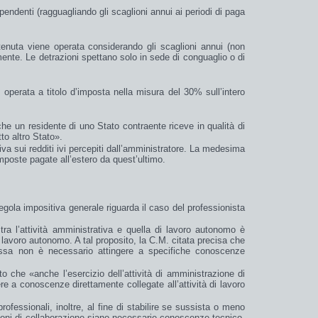
pendenti (ragguagliando gli scaglioni annui ai periodi di paga
itenuta viene operata considerando gli scaglioni annui (non
ente. Le detrazioni spettano solo in sede di conguaglio o di
operata a titolo d’
imposta
nella misura del
30%
sull’intero
i che un residente di uno Stato contraente riceve in qualità di
to altro Stato
».
tiva sui redditi ivi percepiti dall’amministratore. La medesima
mposte pagate all’estero
da quest’ultimo.
 regola impositiva generale riguarda il caso del
professionista
tra l’attività amministrativa e quella di lavoro autonomo è
i lavoro autonomo. A tal proposito,
la C.M.
citata precisa che
tessa non è necessario attingere a specifiche conoscenze
to che «
anche l’esercizio dell’attività di amministrazione di
ere a conoscenze direttamente collegate all’attività di lavoro
rofessionali, inoltre, al fine di stabilire se sussista o meno
zioni di collaborazione siano necessarie conoscenze tecnico-