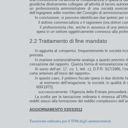
giuridiche direttamente collegate all’attività di lavoro auto
un
professionista
amministratore
di una società esercen
dell’ingegnere edile membro del Consiglio di amministrazione
In conclusione, si possono identificare due ipotesi per cu
·
il
dottore
commercialista
o il
ragioniere
(ora
dottori co
·
il
professionista
che, anche in assenza di una previsio
opera in un
settore oggettivamente connesso
alla profe
2.2 Trattamento di fine mandato
In aggiunta al compenso, frequentemente le società rico
prestata.
In maniera sostanzialmente analoga a quanto previsto dall’
cessazione
del
rapporto
. Questa forma di remunerazione n
Ai sensi dell’art. 17, co. 1, lett. c), D.P.R. 917/1986, l
certa anteriore all’inizio del rapporto
».
In questo caso, il
prelievo fiscale
opera in due distinte fa
·
al momento dell’erogazione
: la società, in qualità d
600/1973);
·
successivamente
: l’Agenzia delle Entrate provvederà
La
scelta
per la
tassazione ordinaria
è rimessa all’Uffic
redditi stessi alla formazione del reddito complessivo dell’an
AGGIORNAMENTO 03/03/2012
Tassazione ordinaria per il TFM degli amministratori