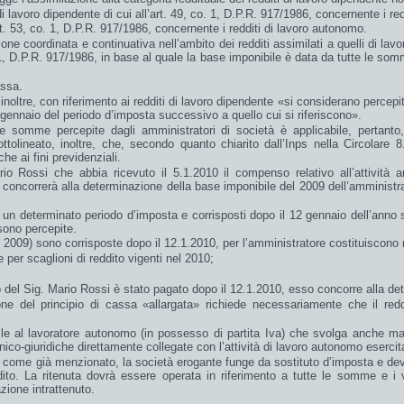
di
lavoro dipendente
di cui all’art. 49, co. 1, D.P.R. 917/1986, concernente i red
rt. 53, co. 1, D.P.R. 917/1986, concernente i redditi di lavoro autonomo.
azione coordinata e continuativa nell’ambito dei redditi assimilati a quelli di l
 51, D.P.R. 917/1986, in base al quale la base imponibile è data da
tutte
le
somm
assa
.
noltre, con riferimento ai redditi di lavoro dipendente «
si considerano percepit
di gennaio del periodo d’imposta successivo a quello cui si riferiscono
».
 somme percepite dagli amministratori di società è applicabile, pertanto,
tolineato, inoltre, che, secondo quanto chiarito dall’Inps nella Circolare 8
che
ai
fini previdenziali
.
rio Rossi che abbia ricevuto il 5.1.2010 il compenso relativo all’attività 
concorrerà alla determinazione della base imponibile del 2009 dell’amministrat
in un determinato periodo d’imposta e corrisposti
dopo
il
12 gennaio
dell’
anno 
 sono
percepite
.
 2009) sono corrisposte dopo il 12.1.2010, per l’amministratore costituiscono 
e per scaglioni di reddito vigenti nel 2010;
.
 del Sig. Mario Rossi è stato pagato dopo il 12.1.2010, esso concorre alla de
one del principio di cassa «allargata» richiede necessariamente che il red
ile al
lavoratore autonomo
(in possesso di partita Iva) che svolga anche mans
ico-giuridiche direttamente collegate
con l’attività di lavoro autonomo esercita
, come già menzionato, la
società
erogante funge da
sostituto d’imposta
e dev
dito. La ritenuta dovrà essere operata in riferimento a tutte le somme e i v
zione intrattenuto.