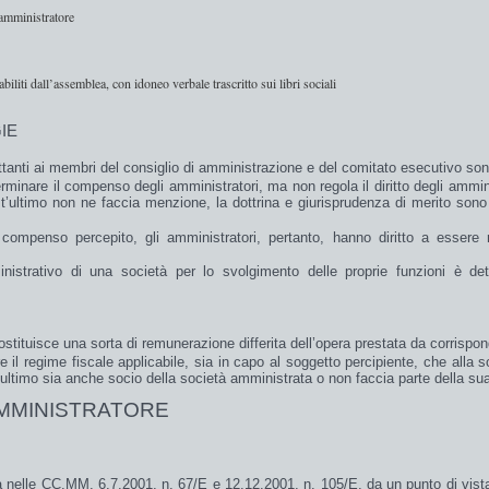
amministratore
iti dall’assemblea, con idoneo verbale trascritto sui libri sociali
IE
tanti ai membri del consiglio di amministrazione e del comitato esecutivo sono 
erminare
il
compenso
degli
amministratori
, ma
non regola
il
diritto
degli ammini
st’ultimo non ne faccia menzione, la dottrina e giurisprudenza di merito son
compenso percepito, gli amministratori, pertanto, hanno diritto a essere
nistrativo di una società per lo svolgimento delle proprie funzioni è d
tituisce una sorta di remunerazione differita dell’opera prestata da corrispo
e il
regime fiscale
applicabile, sia in capo al soggetto percipiente, che alla s
’ultimo sia anche socio della società amministrata o non faccia parte della s
’AMMINISTRATORE
a nelle CC.MM. 6.7.2001, n. 67/E e 12.12.2001, n. 105/E, da un punto di vis