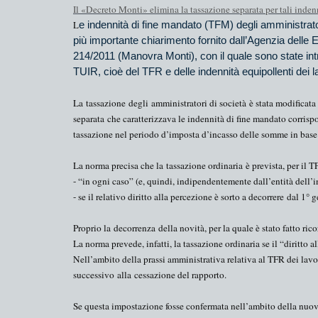
Il «Decreto Monti» elimina la tassazione separata per tali inden
L
e indennità di fine mandato (TFM) degli amministrato
più importante chiarimento fornito dall’Agenzia delle E
214/2011 (Manovra Monti), con il quale sono state intro
TUIR, cioè del TFR e delle indennità equipollenti dei 
La
tassazione
degli
amministratori di società
è stata modificat
separata
che caratterizzava le indennità di fine mandato corrisp
tassazione nel periodo d’imposta d’incasso delle somme in base
La norma precisa che la
tassazione ordinaria
è prevista, per il 
- “
in ogni caso
” (e, quindi, indipendentemente dall’entità dell’i
- se il relativo diritto alla percezione è sorto a decorrere
dal 1° 
Proprio la
decorrenza
della novità, per la quale è stato fatto ric
La norma prevede, infatti, la tassazione ordinaria se il “diritto 
Nell’ambito della prassi amministrativa relativa al TFR dei lavor
successivo
alla
cessazione del rapporto
.
Se questa impostazione fosse confermata nell’ambito della nuova 