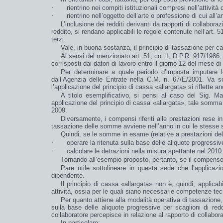
·
rientrino nei
compiti istituzionali
compresi nell’attività 
·
rientrino nell’
oggetto
dell’
arte o professione
di cui all’a
L’inclusione dei redditi derivanti da rapporti di collabor
reddito, si rendano applicabili le regole contenute nell’art.
terzi
.
Vale, in buona sostanza, il principio di
tassazione per c
Ai sensi del menzionato art. 51, co. 1, D.P.R. 917/1986, i
corrisposti dai datori di lavoro entro il giorno 12 del mese 
Per determinare a quale periodo d’imposta imputare le
dall’Agenzia delle Entrate nella C.M. n. 67/E/2001. Va sot
l’applicazione del principio di cassa «allargata» si riflette
an
A titolo esemplificativo, si pensi al caso del Sig. Ma
applicazione del principio di cassa «allargata», tale somma 
2009.
Diversamente, i compensi riferiti alle prestazioni rese 
tassazione
delle
somme
avviene nell’anno in cui le stesse
Quindi, se le somme in esame (relative a prestazioni del
·
operare la ritenuta sulla base delle aliquote progressiv
·
calcolare le detrazioni nella misura spettante nel 2010
Tornando all’esempio proposto, pertanto, se il compenso
Pare utile sottolineare in questa sede che l’applicazi
dipendente.
Il principio di cassa «allargata»
non
è, quindi, applicab
attività, ossia per le quali siano necessarie
competenze tecn
Per quanto attiene alla
modalità operativa
di
tassazione
sulla base delle aliquote progressive per scaglioni di red
collaboratore percepisce in relazione al rapporto di collabora
In particolare: