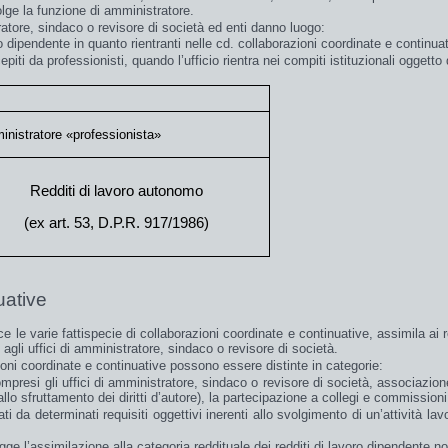
lge la funzione di amministratore.
stratore, sindaco o revisore di società ed enti danno luogo:
ro dipendente
in quanto rientranti nelle cd. collaborazioni coordinate e continuat
piti da professionisti, quando l’ufficio rientra nei compiti istituzionali oggetto
nistratore «professionista»
Redditi di lavoro autonomo
(ex art. 53, D.P.R. 917/1986)
uative
sce le varie fattispecie di collaborazioni coordinate e continuative,
assimila
ai
e agli
uffici
di
amministratore
,
sindaco
o
revisore
di società.
oni coordinate e continuative possono essere distinte in categorie:
mpresi gli uffici di amministratore, sindaco o revisore di società, associazione
i allo sfruttamento dei diritti d’autore), la partecipazione a collegi e commissioni
ati da determinati requisiti oggettivi inerenti allo svolgimento di un’attività la
egge l’assimilazione alla categoria reddituale dei redditi di lavoro dipendente
no