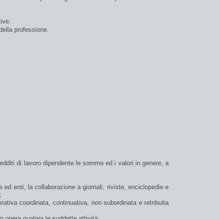
ive;
 della professione.
redditi
di
lavoro dipendente
le somme ed i valori in genere, a
 ed enti, la collaborazione a giornali, riviste, enciclopedie e
;
vorativa coordinata, continuativa, non subordinata e retribuita
n opera
qualora le suddette attività: