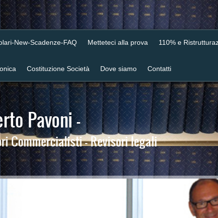
colari-New-Scadenze-FAQ
Metteteci alla prova
110% e Ristrutturaz
ronica
Costituzione Società
Dove siamo
Contatti
rto Pavoni -
i Commercialisti - Revisori legali