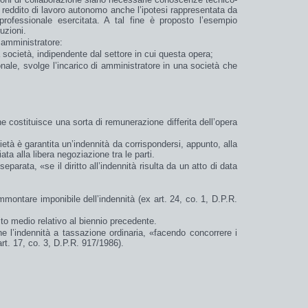
l
reddito
di
lavoro autonomo
anche l’ipotesi rappresentata da
 professionale esercitata. A tal fine è proposto l’esempio
uzioni.
amministratore:
a società,
indipendente
dal settore in cui questa opera;
nale, svolge l’incarico di amministratore in una società che
 costituisce una sorta di
remunerazione differita
dell’opera
ietà è garantita un’
indennità
da corrispondersi, appunto, alla
iata alla
libera negoziazione
tra le parti.
 separata
, «
se il diritto all’indennità risulta da un atto di data
mmontare imponibile dell’indennità (ex art. 24, co. 1, D.P.R.
ito medio relativo al biennio precedente.
ne l’indennità a tassazione ordinaria
,
«
facendo concorrere i
rt. 17, co. 3, D.P.R. 917/1986).