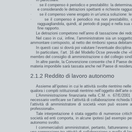
·
se il
compenso
è
periodico
e
prestabilito
: la determina
e considerando le detrazioni spettanti e richieste raggua
·
se il
compenso
viene erogato in un’
unica soluzione
: l
·
se il
compenso
è
periodico
ma
non prestabilito
, 
ragguagliandola, quindi, al periodo di paga) e nella su
fine rapporto.
Le
detrazioni
competono nell’
anno
di
tassazione
dei
redd
Nel caso in cui, infine, l’amministratore sia un
soggett
ammontare corrisposto, al netto dei rimborsi spesa debita
In questi casi si dovrà poi valutare l’eventuale
disciplina
In particolare, l’art. 16 del Modello Ocse prevede che «
membro del consiglio di amministrazione o del collegio sindac
In altre parole,
la Convenzione
consente che il Paese della
materia imponibile sarà tassata anche nel Paese di residenz
2.1.2 Reddito di lavoro autonomo
Assieme all’ipotesi in cui le attività svolte rientrino ne
qualora i
compiti istituzionali
rientrino nell’oggetto dell’
arte
L’Amministrazione finanziaria nella C.M. n. 67/E/2001
necessario verificare se l’attività di collaborazione richieda l
l’attività di amministratore di società «
non può essere at
professionali
».
Tale interpretazione è stata oggetto di numerose crit
società ed enti comporta, in alcune ipotesi (ad esempio per l
autonomo svolto.
I commercialisti amministratori, pertanto, fattureranno s
una connessione tra attività di collaborazione e quella di 