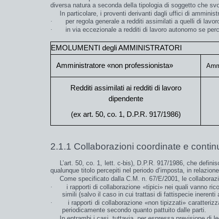
diversa natura
a seconda della tipologia di soggetto che svo
In particolare, i proventi derivanti dagli uffici di ammini
·
per
regola generale
a
redditi assimilati a quelli di lavo
·
in
via eccezionale
a
redditi di lavoro autonomo
se perce
EMOLUMENTI degli AMMINISTRATORI
Amministratore «non professionista»
Ammi
Redditi assimilati ai redditi di lavoro
dipendente
(ex art. 50, co. 1, D.P.R. 917/1986)
2.1.1 Collaborazioni coordinate e contin
L’art. 50, co. 1, lett. c-bis), D.P.R. 917/1986, che defini
qualunque titolo percepiti nel periodo d’imposta, in relazion
Come specificato dalla C.M. n. 67/E/2001, le collaborazi
·
i rapporti di
collaborazione «tipici
» nei quali vanno rico
simili (salvo il caso in cui trattasi di fattispecie inerent
·
i
rapporti
di
collaborazione
«
non tipizzati
» caratterizz
periodicamente secondo quanto pattuito dalle parti.
In entrambi i casi, tuttavia, per espressa previsione di l