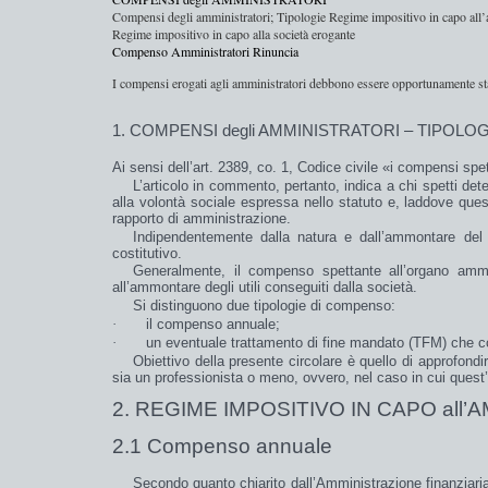
Compensi degli amministratori; Tipologie Regime impositivo in capo all’
Regime impositivo in capo alla società erogante
Compenso Amministratori Rinuncia
I compensi erogati agli amministratori debbono essere opportunamente stabil
1. COMPENSI degli AMMINISTRATORI – TIPOLOG
Ai sensi dell’art. 2389, co. 1, Codice civile «
i compensi spet
L’articolo in commento, pertanto, indica a chi spetti
det
alla volontà sociale espressa nello statuto e, laddove que
rapporto di amministrazione.
Indipendentemente dalla natura e dall’ammontare del 
costitutivo
.
Generalmente, il compenso spettante all’organo ammi
all’ammontare degli
utili
conseguiti dalla società.
Si distinguono due tipologie di compenso:
·
il
compenso annuale
;
·
un eventuale
trattamento
di
fine mandato
(TFM) che cos
Obiettivo della presente circolare è quello di approfondir
sia un professionista o meno, ovvero, nel caso in cui quest
2. REGIME IMPOSITIVO IN CAPO all
2.1 Compenso annuale
Secondo quanto chiarito dall’Amministrazione finanziari