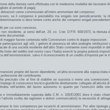
zione della ritenuta verrà effettuata con le medesime modalità dei lavoratori di
gliate al periodo di paga);
e detrazioni vanno commisurate all’intero ammontare del compenso;
ovvero, se il compenso è
prestabilito
ma
erogato non periodicamente
: la r
a determinazione si deve tenere conto anche dei compensi erogati precedentem
iti
per cui sono concesse.
o non residente
, ai sensi dell’art. 24, co. 1-ter, D.P.R. 600/1973, la
ritenuta
è 
mente documentati.
di
maggior favore
contenuta nelle
Convenzioni
contro le doppie imposizioni.
le partecipazioni agli utili, i gettoni di presenza ed altre analoghe retribuzion
ale di una società residente dell’altro Stato contraente sono imponibili in det
 fonte del reddito (nel nostro caso l’Italia) eserciti la propria potestà imposi
a dell’amministratore, salvo il riconoscimento di un
credito d’imposta
per le
i
lle mansioni proprie del lavoro dipendente, un’altra eccezione alla sopraccitata
o
professione
del contribuente.
 ha precisato che al fine di stabilire se sussista o meno una
connessione
’
impiego
di
conoscenze tecnico-giuridiche
direttamente collegate all’attività d
tratta nell’ambito del lavoro autonomo in quanto per l’esercizio della s
iche e immediatamente superata dalla C.M. n. 105/E/2001 dove è stato chiari
’attività svolta dai ragionieri e dottori commercialisti) la necessità di atting
empre le loro competenze per incarichi di amministratori. Per altre tipologie p
lavoro autonomo esercitata occorre valutare se per lo svolgimento delle presta