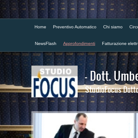
Home
Preventivo Automatico
Chi siamo
Cir
NewsFlash
Approfondimenti
Fatturazione elett
- Dott. Umbe
StudioFocus Dottor