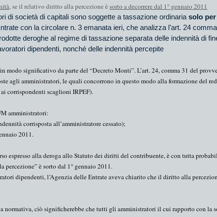
nità,
se
il relativo diritto alla percezione è
sorto a decorrere dal 1° gennaio 2011
ri di società di capitali sono soggette a tassazione ordinaria
solo per
ntrate con la circolare n. 3 emanata ieri, che analizza l’art. 24 comma
dotte deroghe al regime di tassazione separata delle indennità di fine 
lavoratori dipendenti, nonché delle indennità percepite
a in modo significativo da parte del “Decreto Monti”. L’art. 24, comma 31 del provv
oste agli amministratori, le quali concorrono in questo modo alla formazione del re
 ai corrispondenti scaglioni IRPEF).
TFM amministratori:
ndennità corrisposta all’amministratore cessato);
gennaio 2011
.
orso espresso alla deroga allo Statuto dei diritti del contribuente, è con tutta probabil
alla percezione” è sorto dal 1° gennaio 2011.
atori dipendenti, l’Agenzia delle Entrate aveva chiarito che il diritto alla percezio
normativa, ciò significherebbe che tutti gli amministratori il cui rapporto con la so