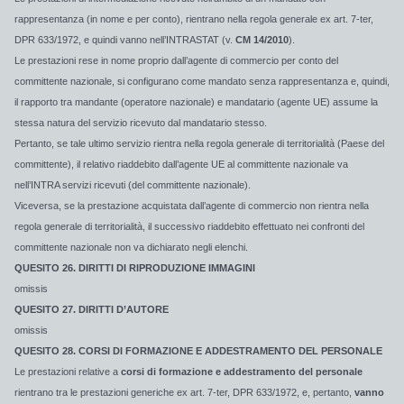
rappresentanza (in nome e per conto), rientrano nella regola generale ex art. 7-ter,
DPR 633/1972, e quindi vanno nell’INTRASTAT (v.
CM 14/2010
).
Le prestazioni rese in nome proprio dall’agente di commercio per conto del
committente nazionale, si configurano come mandato senza rappresentanza e, quindi,
il rapporto tra mandante (operatore nazionale) e mandatario (agente UE) assume la
stessa natura del servizio ricevuto dal mandatario stesso.
Pertanto, se tale ultimo servizio rientra nella regola generale di territorialità (Paese del
committente), il relativo riaddebito dall’agente UE al committente nazionale va
nell’INTRA servizi ricevuti (del committente nazionale).
Viceversa, se la prestazione acquistata dall’agente di commercio non rientra nella
regola generale di territorialità, il successivo riaddebito effettuato nei confronti del
committente nazionale non va dichiarato negli elenchi.
QUESITO 26. DIRITTI DI RIPRODUZIONE IMMAGINI
omissis
QUESITO 27. DIRITTI D’AUTORE
omissis
QUESITO 28. CORSI DI FORMAZIONE E ADDESTRAMENTO DEL PERSONALE
Le prestazioni relative a
corsi di formazione e addestramento del personale
rientrano tra le prestazioni generiche ex art. 7-ter, DPR 633/1972, e, pertanto,
vanno