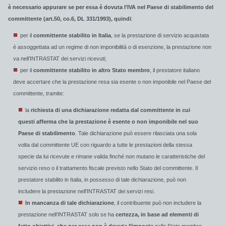
è necessario appurare se per essa è dovuta l’IVA nel Paese di stabilimento del
committente (art.50, co.6, DL 331/1993), quindi
:
per il
committente stabilito in Italia
, se la prestazione di servizio acquistata
è assoggettata ad un regime di non imponibilità o di esenzione, la prestazione non
va nell’INTRASTAT dei servizi ricevuti;
per il
committente stabilito in altro Stato membro
, il prestatore italiano
deve accertare che la prestazione resa sia esente o non imponibile nel Paese del
committente, tramite:
la
richiesta di una dichiarazione redatta dal committente in cui
questi afferma che la prestazione è esente o non imponibile nel suo
Paese di stabilimento
. Tale dichiarazione può essere rilasciata una sola
volta dal committente UE con riguardo a tutte le prestazioni della stessa
specie da lui ricevute e rimane valida finché non mutano le caratteristiche del
servizio reso o il trattamento fiscale previsto nello Stato del committente. Il
prestatore stabilito in Italia, in possesso di tale dichiarazione, può non
includere la prestazione nell’INTRASTAT dei servizi resi.
In mancanza di tale dichiarazione
, il contribuente può non includere la
prestazione nell’INTRASTAT solo se ha
certezza, in base ad elementi di
fatto obiettivi, che per essa non è dovuta l’imposta
nello Stato membro