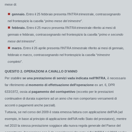
mese di:
gennaio.
Entro il 25 febbraio presenta l’INTRA trimestrale, contrassegnando
nel frontespizio la casella “
primo mese del trimestre
”.
febbraio.
Entro il 25 marzo presenta l’INTRA trimestrale riferito ai mesi di
gennaio e febbraio, contrassegnando nel frontespizio la casella “
primo e secondo
mese del trimestre
”.
marzo.
Entro il 26 aprile presenta l’INTRA trimestrale riferito ai mesi di gennaio,
febbraio e marzo, contrassegnando nel frontespizio la casella “
trimestre
completo
”.
QUESITO 2. OPERAZIONI A CAVALLO D’ANNO
Per stabilire
se una prestazione di servizi vada indicata nell’INTRA
, è necessario
far riferimento al
momento di effettuazione dell’operazione
ex art. 6, DPR
633/1972, ossia al
pagamento del corrispettivo
(eccetto per le prestazioni
continuative di durata superiore ad un anno che non comportano versamenti di
acconti o pagamenti anche parziali).
Tuttavia, se nel corso del 2009 è stata emessa fattura con applicazione dell’IVA (ad
esempio, in base al principio di applicazione dell’IVA nello Stato del prestatore), mentre
nel 2010 la stessa prestazione soggiace alla nuova regola generale del Paese del