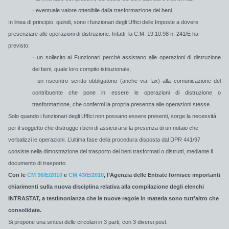
· eventuale valore ottenibile dalla trasformazione dei beni.
In linea di principio, quindi, sono i funzionari degli Uffici delle Imposte a dovere
presenziare alle operazioni di distruzione. Infatti, la C.M. 19.10.98 n. 241/E ha
previsto:
· un sollecito ai Funzionari perché assistano alle operazioni di distruzione
dei beni, quale loro compito istituzionale;
· un
riscontro scritto obbligatorio (anche via fax)
alla comunicazione del
contribuente che pone in essere le operazioni di distruzione o
trasformazione, che confermi la propria presenza alle operazioni stesse.
Solo quando i funzionari degli Uffici non possano essere presenti, sorge la necessità
per il soggetto che distrugge i beni di assicurarsi la presenza di un notaio che
verbalizzi le operazioni. L’ultima fase della procedura disposta dal DPR 441/97
consiste nella dimostrazione del trasporto dei beni trasformati o distrutti, mediante il
documento di trasporto.
Con le
CM 36/E/2010
e
CM 43/E/2010
, l’Agenzia delle Entrate fornisce importanti
chiarimenti sulla nuova disciplina relativa alla compilazione degli elenchi
INTRASTAT, a testimonianza che le nuove regole in materia sono tutt’altro che
consolidate.
Si propone una sintesi delle circolari in 3 parti, con 3 diversi post.