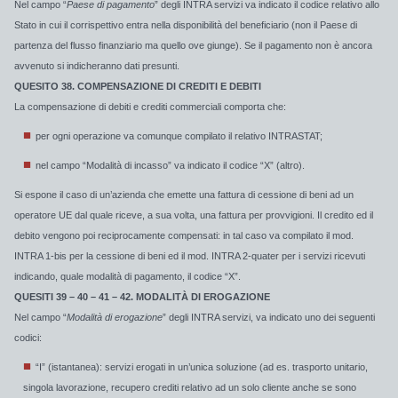
Nel campo “
Paese di pagamento
” degli INTRA servizi va indicato il codice relativo allo
Stato in cui il corrispettivo entra nella disponibilità del beneficiario (non il Paese di
partenza del flusso finanziario ma quello ove giunge). Se il pagamento non è ancora
avvenuto si indicheranno dati presunti.
QUESITO 38. COMPENSAZIONE DI CREDITI E DEBITI
La compensazione di debiti e crediti commerciali comporta che:
per ogni operazione va comunque compilato il relativo INTRASTAT;
nel campo “Modalità di incasso” va indicato il codice “X” (altro).
Si espone il caso di un’azienda che emette una fattura di cessione di beni ad un
operatore UE dal quale riceve, a sua volta, una fattura per provvigioni. Il credito ed il
debito vengono poi reciprocamente compensati: in tal caso va compilato il mod.
INTRA 1-bis per la cessione di beni ed il mod. INTRA 2-quater per i servizi ricevuti
indicando, quale modalità di pagamento, il codice “X”.
QUESITI 39 – 40 – 41 – 42. MODALITÀ DI EROGAZIONE
Nel campo “
Modalità di erogazione
” degli INTRA servizi, va indicato uno dei seguenti
codici:
“I” (istantanea): servizi erogati in un’unica soluzione (ad es. trasporto unitario,
singola lavorazione, recupero crediti relativo ad un solo cliente anche se sono