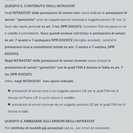
QUESITO 5. CONTENUTO DEGLI INTRASTAT
Negli
INTRASTAT delle prestazioni di servizi rese
vanno indicate le
prestazioni di
servizi “generiche”
rese da soggetti passivi nazionali a soggetti passivi UE che, in
base alla regola generale
ex art. 7-ter, DPR 633/1972
, scontano l’IVA nel paese in cui
è stabilito il committente.
Sono quindi escluse
dall’obbligo le
prestazioni di servizi
ex art. 7-quater e 7-quinquies DPR 633/1972
(deroghe assolute), nonché le
prestazioni rese a committenti privati ex artt. 7-sexies e 7-septies, DPR
633/1972.
Negli INTRASTAT delle prestazioni di servizi ricevute
vanno incluse le
prestazioni di servizi “generiche” per le quali l’IVA è dovuta in Italia ex art. 7-
ter, DPR 633/1972.
Infine,
negli INTRASTAT non vanno indicate
:
prestazioni di servizi rese a un soggetto passivo UE per le quali l’IVA non è
dovuta nel Paese UE in cui lo stesso è stabilito;
prestazioni di servizi ricevute da un soggetto passivo UE per le quali l’IVA non è
dovuta in Italia
QUESITO 6. RIMEDIARE AGLI ERRORI NEGLI INTRASTAT
Per
rettifiche di modelli già presentati
(ad es., per errori od omissioni):