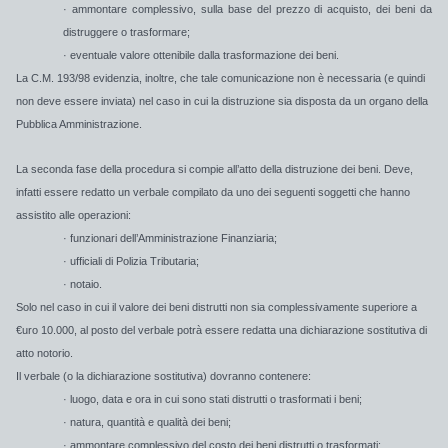
· ammontare complessivo, sulla base del prezzo di acquisto, dei beni da
distruggere o trasformare;
· eventuale valore ottenibile dalla trasformazione dei beni.
La C.M. 193/98 evidenzia, inoltre, che tale comunicazione non è necessaria (e quindi
non deve essere inviata) nel caso in cui la distruzione sia disposta da un organo della
Pubblica Amministrazione.
La seconda fase della procedura si compie all’atto della distruzione dei beni. Deve,
infatti essere redatto un
verbale
compilato da uno dei seguenti soggetti che hanno
assistito alle operazioni:
· funzionari dell’Amministrazione Finanziaria;
· ufficiali di Polizia Tributaria;
· notaio.
Solo nel caso in cui il valore dei beni distrutti non sia complessivamente superiore a
€uro 10.000, al posto del verbale potrà essere redatta una dichiarazione sostitutiva di
atto notorio.
Il verbale (o la dichiarazione sostitutiva) dovranno contenere:
· luogo, data e ora in cui sono stati distrutti o trasformati i beni;
· natura, quantità e qualità dei beni;
· ammontare complessivo del costo dei beni distrutti o trasformati;