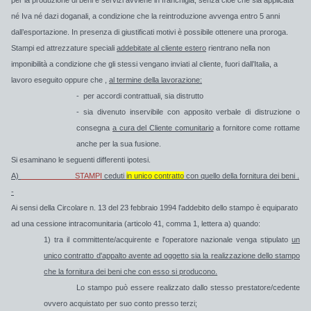
né Iva né dazi doganali, a condizione che la reintroduzione avvenga entro 5 anni
dall’esportazione. In presenza di giustificati motivi è possibile ottenere una proroga.
Stampi ed attrezzature speciali
addebitate al cliente estero
rientrano nella non
imponibilità a
condizione
che gli stessi vengano
inviati al cliente,
fuori dall’Italia, a
lavoro eseguito
oppure che ,
al termine della lavorazione
:
-
per accordi contrattuali,
sia distrutto
- sia
divenuto inservibile
con apposito verbale di distruzione o
consegna
a cura del Cliente comunitario
a fornitore come rottame
anche per la sua fusione.
Si esaminano le seguenti differenti ipotesi.
A)
STAMPI
ceduti
in unico contratto
con quello della fornitura dei beni
.
-
Ai sensi della Circolare n. 13 del 23 febbraio 1994 l'addebito dello stampo è equiparato
ad una cessione intracomunitaria (articolo 41, comma 1, lettera a)
quando:
1) tra il committente/acquirente e l'operatore nazionale venga stipulato
un
unico contratto d'appalto avente ad oggetto sia la realizzazione dello stampo
che la fornitura dei beni che con esso si producono.
Lo stampo può essere realizzato dallo stesso prestatore/cedente
ovvero acquistato per suo conto presso terzi;