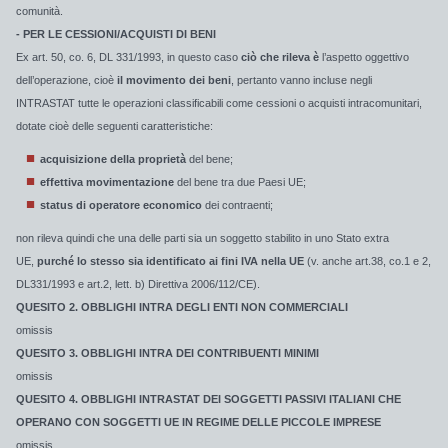
comunità.
- PER LE CESSIONI/ACQUISTI DI BENI
Ex art. 50, co. 6, DL 331/1993, in questo caso
ciò che rileva è
l’aspetto oggettivo
dell’operazione, cioè
il movimento dei beni
, pertanto vanno incluse negli
INTRASTAT tutte le operazioni classificabili come cessioni o acquisti intracomunitari,
dotate cioè delle seguenti caratteristiche:
acquisizione della proprietà
del bene;
effettiva movimentazione
del bene tra due Paesi UE;
status di operatore economico
dei contraenti;
non rileva quindi che una delle parti sia un soggetto stabilito in uno Stato extra
UE,
purché
lo stesso sia identificato ai fini IVA nella UE
(v. anche art.38, co.1 e 2,
DL331/1993 e art.2, lett. b) Direttiva 2006/112/CE)
.
QUESITO 2. OBBLIGHI INTRA DEGLI ENTI NON COMMERCIALI
omissis
QUESITO 3. OBBLIGHI INTRA DEI CONTRIBUENTI MINIMI
omissis
QUESITO 4. OBBLIGHI INTRASTAT DEI SOGGETTI PASSIVI ITALIANI CHE
OPERANO CON SOGGETTI UE IN REGIME DELLE PICCOLE IMPRESE
omissis