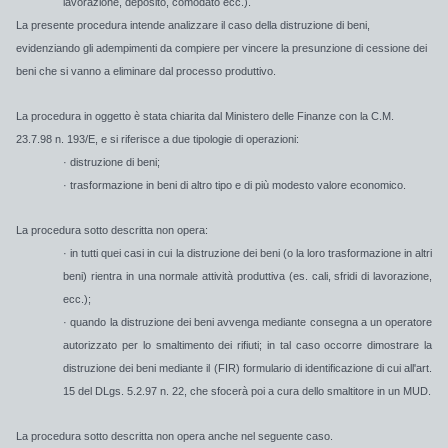
lavorazione, deposito, comodato ecc.).
La presente procedura intende analizzare il
caso della distruzione di beni,
evidenziando gli adempimenti da compiere per vincere la presunzione di cessione dei
beni che si vanno a eliminare dal processo produttivo.
La procedura in oggetto è stata chiarita dal Ministero delle Finanze con la C.M.
23.7.98 n. 193/E, e si riferisce a due tipologie di operazioni:
· distruzione di beni;
· trasformazione in beni di altro tipo e di più modesto valore economico.
La procedura sotto descritta non opera:
· in tutti quei casi in cui la distruzione dei beni (o la loro trasformazione in altri
beni) rientra in una normale attività produttiva (es. cali, sfridi di lavorazione,
ecc.);
· quando la distruzione dei beni avvenga mediante consegna a un
operatore
autorizzato per lo smaltimento dei rifiuti;
in tal caso occorre dimostrare la
distruzione dei beni
mediante il (FIR) formulario di identificazione di cui all'art.
15 del DLgs. 5.2.97 n. 22,
che sfocerà poi a cura dello smaltitore in un
MUD.
La procedura sotto descritta non opera anche nel seguente caso.