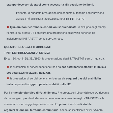
stampo deve considerarsi come accessoria alla cessione dei beni.
Pertanto, la suddetta prestazione non assume autonoma configurazione
giuridica né ai fini della fatturazione, né ai fini INTRASTAT.
Qualora non ricorrano le condizioni sopraindicate
, lo sviluppo degli stampi
richiesto dal cliente UE configura una prestazione di servizio generica da
includere nell’INTRASTAT come servizio reso.
QUESITO 1. SOGGETTI OBBLIGATI
- PER LE PRESTAZIONI DI SERVIZI
Ex art. 50, co. 6, DL 331/1993, la presentazione degli INTRASTAT servizi riguarda:
le prestazioni di servizi generiche rese da
soggetti passivi stabiliti in Italia
a
soggetti passivi stabiliti nella UE
;
le prestazioni di servizi generiche ricevute da
soggetti passivi stabiliti in
Italia
da parte di
soggetti passivi stabiliti nella UE
.
Per il
principio giuridico di “stabilimento”
le prestazioni di servizi rese e/o ricevute
da un soggetto passivo italiano non devono essere inserite negli INTRASTAT se la
controparte è un soggetto passivo extra UE,
privo di sede o di stabile
organizzazione nel territorio comunitario
, anche se identificato ai fini IVA nella