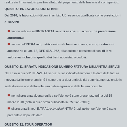
realizzato il momento impositivo all’atto del pagamento della frazione di corrispettivo.
QUESITO 10. LAVORAZIONI DI BENI
Dal 2010, le lavorazioni
di beni in ambito UE, essendo qualificate come
prestazioni
di servizi:
vanno indicate nell’
INTRASTAT servizi se costituiscono una prestazione
autonoma;
vanno nell’
INTRA acquisti/cessioni di beni se invece, sono prestazioni
accessorie
ex art. 12, DPR 633/1972, all’acquisto o cessione di beni (
il loro
valore va incluso in quello dei beni
acquistati o ceduti).
QUESITO 11. ERRATA INDICAZIONE NUMERO FATTURA NELL’INTRA SERVIZI
Nel caso in cui nell’INTRASTAT servizi si sia indicato il numero e la data della fattura
ricevuta dal fornitore, anziché il numero e la data attribuiti dal committente nazionale in
sede di emissione dell’autofattura o di integrazione della fattura ricevuta:
non si presenta alcuna rettifica se l’elenco è stato presentato prima del 18
marzo 2010 (data in cui è stata pubblicata la CM 14/E/2010);
si presenta il mod. INTRA 1-
quinquies
/INTRA 2-
quinquies
, se l’elenco è stato
presentato dopo tale data.
QUESITO 12. TOUR OPERATOR