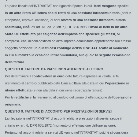
La parte fiscale dell’INTRASTAT non riguarda l’ipotesi in cui i
beni vengono spediti
in un altro Stato UE senza che si tratti di una cessione intracomunitaria
(beni in
c/deposito, c/prova, c/visione) di beni
ovvero di una cessione intracomunitaria
assimilata, cioè
, ex art. 41, co. 2, lett. c), DL 331/1993,
l’invio di beni in un altro
Stato UE effettuato per esigenze dell’impresa che spedisce gli stessi
, ivi
compresi i casi di beni destinati ad altra impresa comunitaria appartenente allo stesso
soggetto nazionale.
In questi casi l‘obbligo dell’INTRASTAT scatta al momento
in cui si realizza la cessione intracomunitaria, alla quale fa seguito l’emissione
della fattura.
QUESITO 8. FATTURE DA PAESE NON ADERENTE ALL’EURO
Per determinare il
controvalore in euro
delle fatture espresse in valuta, si fa
riferimento al
cambio
pubblicato dalla Banca d’Italia alla
data in cui l’operazione si
ritiene effettuata
(e non alla data in cui viene registrata la fattura).
Per le
rettifiche
si fa riferimento al
cambio
del giorno di effettuazione dell’
operazione
originaria.
QUESITO 9. FATTURE DI ACCONTO PER PRESTAZIONI DI SERVIZI
La rilevazione nell’INTRASTAT di acconti relativi a prestazioni di servizi segue il
criterio ex art. 6, DPR 633/1972 (momento di effettuazione dell’operazione).
Pertanto, gli acconti relativi a servizi UE vanno nell’INTRASTAT, poiché si considera