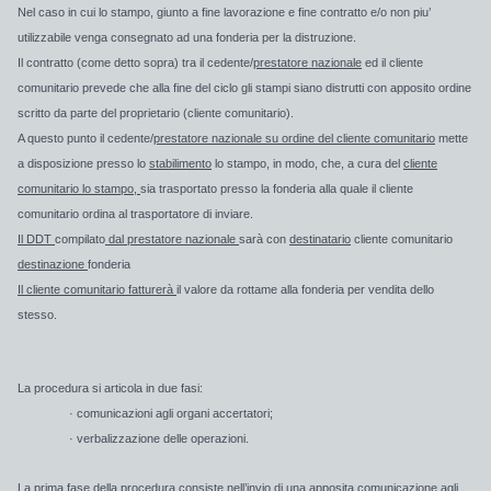
Nel caso in cui lo stampo, giunto a fine lavorazione e fine contratto e/o non piu’
utilizzabile venga consegnato ad una fonderia per la distruzione.
Il contratto (come detto sopra) tra il cedente/
prestatore nazionale
ed il cliente
comunitario
prevede che alla fine del ciclo gli stampi siano distrutti con apposito ordine
scritto da parte del proprietario (cliente comunitario).
A questo punto il cedente/
prestatore nazionale su ordine del cliente comunitario
mette
a disposizione presso lo
stabilimento
lo stampo, in modo, che, a
cura
del
cliente
comunitario lo stampo,
sia trasportato presso la fonderia alla quale il cliente
comunitario ordina al trasportatore di inviare.
Il DDT
compilato
dal prestatore nazionale
sarà con
destinatario
cliente comunitario
destinazione
fonderia
Il cliente comunitario fatturerà
il valore da rottame
alla fonderia
per vendita dello
stesso.
La procedura
si articola in due fasi:
· comunicazioni agli organi accertatori;
· verbalizzazione delle operazioni.
La prima fase della procedura consiste nell’invio di una apposita comunicazione agli