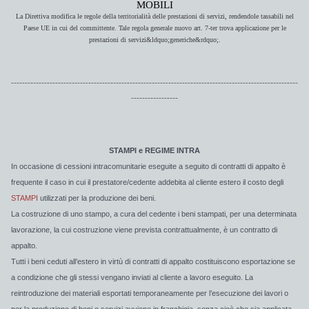
MOBILI
La Direttiva modifica le regole della territorialità delle prestazioni di servizi, rendendole tassabili nel
Paese UE in cui del committente. Tale regola generale nuovo art. 7-ter trova applicazione per le
prestazioni di servizi&ldquo;generiche&rdquo;.
--------------------------------------------------------------------------------------------------------
-----------------
STAMPI
e REGIME INTRA
In occasione di cessioni intracomunitarie eseguite a seguito di contratti di appalto è
frequente il caso in cui il prestatore/cedente addebita al cliente estero il costo degli
STAMPI
utilizzati per la produzione dei beni.
La
costruzione di uno stampo,
a cura del cedente i beni stampati, per una determinata
lavorazione, la cui costruzione viene prevista contrattualmente, è un contratto di
appalto.
Tutti i beni ceduti all’estero in virtù di
contratti di appalto
costituiscono esportazione se
a condizione che gli stessi vengano inviati al cliente a lavoro eseguito. La
reintroduzione dei materiali esportati temporaneamente per l’esecuzione dei lavori o
per la produzione di beni e servizi avviene in franchigia, senza cioè che sia applicata