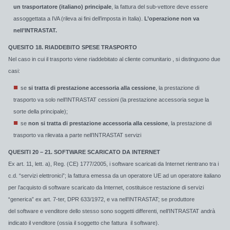
un trasportatore (italiano) principale
, la fattura del sub-vettore deve essere
assoggettata a IVA (rileva ai fini dell’imposta in Italia).
L’operazione non va
nell’INTRASTAT.
QUESITO 18. RIADDEBITO SPESE TRASPORTO
Nel caso in cui il trasporto viene riaddebitato al cliente comunitario , si distinguono due
casi:
se
si tratta di prestazione accessoria alla cessione
, la prestazione di
trasporto va solo nell’INTRASTAT cessioni (la prestazione accessoria segue la
sorte della principale);
se
non si tratta di prestazione accessoria alla cessione
, la prestazione di
trasporto va rilevata a parte nell’INTRASTAT servizi
QUESITI 20 – 21. SOFTWARE SCARICATO DA INTERNET
Ex art. 11, lett. a), Reg. (CE) 1777/2005, i software scaricati da Internet rientrano tra i
c.d. “servizi elettronici”; la fattura emessa da un operatore UE ad un operatore italiano
per l’acquisto di software scaricato da Internet, costituisce restazione di servizi
“generica” ex art. 7-ter, DPR 633/1972, e va nell’INTRASTAT; se produttore
del software e venditore dello stesso sono soggetti differenti, nell’INTRASTAT andrà
indicato il venditore (ossia il soggetto che fattura il software).