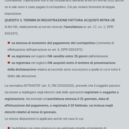
committente, l’operazione non è da considerarsi rilevante ai fini INTRA nel 2010 anche
se in tale anno è stato pagato il corrispettivo. Ciò per evitare fenomeni di doppia
imposizione.
QUESITO 3. TERMINI DI REGISTRAZIONE FATTURA ACQUISTI INTRA UE
Ai fini IVA, relativamente ai servizi ricevuti,
l’autofattura
ex art. 17, co. 2, DPR
633/1972,
va emessa al momento del pagamento del corrispettivo
(momento di
effettuazione dell’operazione ex art. 6, DPR 633/1972).
va registrata
nel registro
IVA vendite entro 15 giorni
dall’emissione;
va registrata
nel registro
IVA acquisti entro il termine di presentazione
della dichiarazione
relativa al secondo anno successivo a quello in cui è sorto il
diritto alla detrazione.
La normativa INTRASTAT (art. 5, DM 22/02/2010), prevede che il soggetto passivo
sia tenuto a riepilogare negli elenchi i dati delle operazioni
registrate o soggette a
registrazione
. Ad esempio un’
autofattura emessa il 31 gennaio, data di
effettuazione del pagamento, e registrata il 10 febbraio, va inclusa negli
elenchi relativi al mese di gennaio.
Le stesse disposizioni si applicano anche nel caso in cui:
l’autofattura sia stata emessa in via anticipata rispetto al momento di