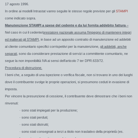
17 agosto 1996.
In ordine ai modelli Intrastat vanno seguite le stesse regole previste per gli
STAMPI
come indicato sopra.
Manutenzione STAMPI a spese del cedente e da lui fornita addebito fattura
–
Nel caso in cui il cedente/
prestatore nazionale assuma l'impegno di mantenere integri
ed inalterati gli
STAMPI
,
in base ad un apposito contratto di manutenzione ed
addebiti
al cliente comunitario specifici corrispettivi per la manutenzione
,
gli addebiti, anche
separati,
sono da considerare prestazione di servizi a committente comunitario, ne
segue la non imponibilità IVA ai sensi dell'articolo 7 ter DPR.633/72.
Procedura di distruzione.
I beni che, a seguito di una ispezione o verifica fiscale, non si trovano in uno dei luoghi
dove il contribuente svolge le proprie operazioni, si presumono ceduti in evasione di
imposta.
Per vincere la presunzione di cessione, il contribuente deve dimostrare che i beni non
rinvenuti:
· sono stati impiegati per la produzione;
· sono stati perduti;
· sono stati distrutti;
· sono stati consegnati a terzi a titolo non traslativo della proprietà (es.