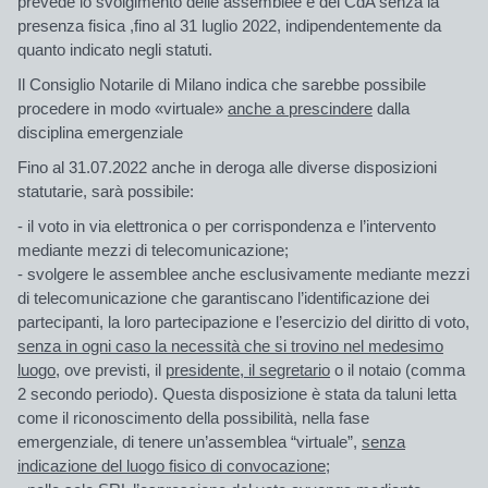
prevede lo svolgimento delle assemblee e dei CdA senza la
presenza fisica ,fino al
31 luglio 2022,
indipendentemente da
quanto indicato negli statuti.
Il
Consiglio Notarile di Milano
indica che sarebbe possibile
procedere in modo «virtuale»
anche a prescindere
dalla
disciplina emergenziale
Fino al 31.07.2022
anche in deroga alle diverse disposizioni
statutarie,
sarà possibile:
- il voto in via elettronica o per corrispondenza e l’intervento
mediante mezzi di telecomunicazione;
- svolgere le assemblee anche esclusivamente mediante mezzi
di telecomunicazione che garantiscano l’identificazione dei
partecipanti, la loro partecipazione e l’esercizio del diritto di voto,
senza in ogni caso la necessità che si trovino nel medesimo
luogo
, ove previsti, il
presidente, il segretario
o il notaio (comma
2 secondo periodo). Questa disposizione è stata da taluni letta
come il riconoscimento della possibilità, nella fase
emergenziale, di tenere
un’assemblea “virtuale”
,
senza
indicazione del luogo fisico di convocazione
;