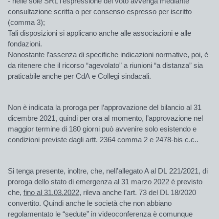
- nelle sole SRL l’espressione del voto avvenga mediante
consultazione scritta o per consenso espresso per iscritto
(comma 3);
Tali disposizioni si applicano anche alle associazioni e alle
fondazioni.
Nonostante l’assenza di specifiche indicazioni normative, poi, è
da ritenere che il ricorso “agevolato” a riunioni “a distanza” sia
praticabile anche per CdA e Collegi sindacali.
Non è indicata la proroga per l’approvazione del bilancio al 31
dicembre 2021, quindi per ora al momento, l’approvazione nel
maggior termine di 180 giorni può avvenire solo esistendo e
condizioni previste dagli artt. 2364 comma 2 e 2478-
bis
c.c..
Si tenga presente, inoltre, che, nell’allegato A al DL 221/2021, di
proroga dello stato di emergenza al 31 marzo 2022 è previsto
che,
fino al 31.03.2022,
rileva anche l’art. 73 del DL 18/2020
convertito. Quindi anche le società che non abbiano
regolamentato le
“sedute” in videoconferenza
è comunque