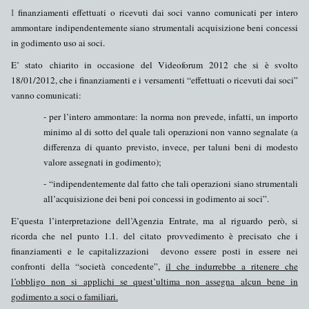
I
finanziamenti effettuati o ricevuti dai soci
vanno comunicati per
intero
ammontare
indipendentemente
siano
strumentali
acquisizione beni concessi
in godimento uso ai soci.
E’ stato chiarito in occasione del Videoforum 2012 che si è svolto
18/01/2012, che i
finanziamenti
e i
versamenti
“
effettuati o ricevuti dai soci
”
vanno comunicati:
- per l’
intero ammontare
: la norma non prevede, infatti, un importo
minimo al di sotto del quale tali operazioni non vanno segnalate (a
differenza di quanto previsto, invece, per taluni beni di modesto
valore assegnati in godimento);
- “
indipendentemente
dal fatto che tali operazioni siano
strumentali
all’acquisizione dei beni poi concessi in godimento ai soci”.
E’questa l’interpretazione dell’Agenzia Entrate,
ma al riguardo però,
si
ricorda che nel punto 1.1. del citato provvedimento è precisato che i
finanziamenti e le capitalizzazioni devono essere posti in essere nei
confronti della “
società concedente
”,
il che indurrebbe a ritenere che
l’obbligo non si applichi
se quest’ultima
non assegna alcun bene in
godimento
a soci o familiari.