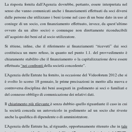
La risposta fornita dall’Agenzia dovrebbe, pertanto, essere interpretata nel
senso che vanno comunicati anche i
finanziamenti
effettuati da
soci diversi
dalle persone
che utilizzano i beni (come nel caso di un bene dato in uso al
coniuge di un socio, con finanziamento effettuato, invece, da quest’ultimo
ovvero da un altro socio) o comunque non direttamente riconducibili
all’acquisto dei beni ed al socio utilizzatore.
Si ritiene, infine, che il riferimento ai finanziamenti “ricevuti” dai soci
costituisca un mero refuso, in quanto nel punto 1.1. del provvedimento è
chiaramente stabilito che il finanziamento o la capitalizzazione deve essere
effettuata
“nei confronti
della società concedente”.
L’Agenzia delle Entrate ha fornito, in occasione del Videoforum 2012 che si
è svolto lo scorso 18 gennaio, le prime precisazioni in merito alla nuova e
controversa disciplina dei
beni assegnati in godimento ai soci o familiari
e
del connesso obbligo di comunicazione dei relativi dati.
Il
chiarimento più rilevante
è senza dubbio quello riguardante il caso in cui
la società conceda un
autoveicolo
in godimento ad un socio che riveste
anche la qualifica di
dipendente o di amministratore
.
L’Agenzia delle Entrate ha, al riguardo, opportunamente ritenuto che in
tale