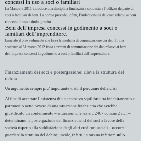
concessi in uso a soci o familiari
La Manovra 2011 introduce una disciplina finalizzata a contrastare l’utilizzo da parte di
soci o familiari di beni. La norma prevede, infatti, l’indeducibilità dei costi relativi ai beni
concessi in uso a titolo gratuito
Beni dell’impresa concessi in godimento a soci o
familiari dell’imprenditore.
Emanato il provvedimento che fissa le modalità di comunicazione dei dati. Prima
scadenza al 31 marzo 2012 fissa i termini di comunicazione dei dati relativi ai beni
dell’impresa concessi in godimento a soci o familiari dell’imprenditore.
Finanziamenti dei soci e postergazione: rileva la struttura del
debito
Un argomento sempre piu’ importante visto il perdurare della crisi
Al fine di accertare l’esistenza di un eccessivo squilibrio tra indebitamento e
patrimonio netto ovvero di una situazione finanziaria che avrebbe
giustificato un conferimento – situazioni che, ex art. 2467 comma 2 c.c., –
determinano la postergazione dei finanziamenti dei soci a favore della
società rispetto alla soddisfazione degli altri creditori sociali – occorre
guardare la struttura del debito; incide, infatti, in misura inferiore sullo