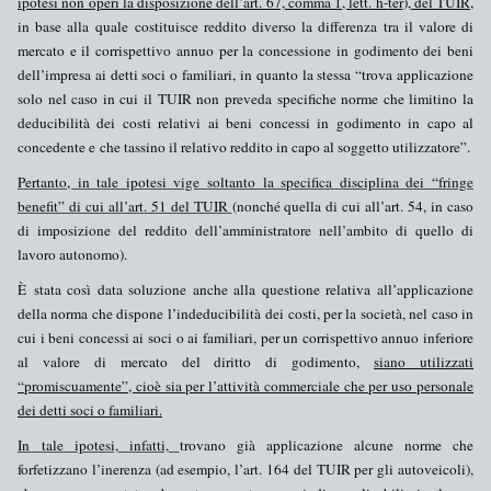
ipotesi
non operi
la disposizione dell’art. 67, comma 1, lett. h-
ter
), del TUIR,
in base alla quale costituisce
reddito diverso
la differenza tra il valore di
mercato e il corrispettivo annuo per la concessione in godimento dei beni
dell’impresa ai detti soci o familiari, in quanto la stessa “trova applicazione
solo nel caso in cui il TUIR non preveda specifiche norme che limitino la
deducibilità dei costi relativi ai beni concessi in godimento in capo al
concedente e che tassino il relativo reddito in capo al soggetto utilizzatore”.
Pertanto, in tale ipotesi vige soltanto la specifica
disciplina dei “fringe
benefit”
di cui all’art. 51 del TUIR
(nonché quella di cui all’art.
54, in
caso
di imposizione del reddito dell’amministratore nell’ambito di quello di
lavoro autonomo).
È stata così data soluzione
anche alla questione relativa all’applicazione
della norma che dispone l’
indeducibilità dei costi
, per la società, nel caso in
cui i beni concessi ai soci o ai familiari, per un corrispettivo annuo inferiore
al valore di mercato del diritto di godimento,
siano
utilizzati
“promiscuamente”
, cioè sia per l’attività commerciale che per uso personale
dei detti soci o familiari.
In tale ipotesi, infatti,
trovano già applicazione alcune norme che
forfetizzano l’inerenza (ad esempio, l’art. 164 del TUIR per gli autoveicoli),