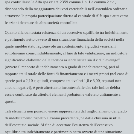
spa controllasse la Alfa spa ex art. 2359 comma 1 n. 1 e comma 2 c.c.,
disponendo della maggioranza dei voti esercitabili nell’assemblea ordinaria
attraverso la propria partecipazione diretta al capitale di Alfa spa e attraverso
le azioni detenute da altra società controllata.
Quanto alla contestata esistenza di un eccessivo squilibrio tra indebitamento
e patrimonio netto ovvero di una situazione finanziaria della società nella
quale sarebbe stato ragionevole un conferimento, i giudici veneziani
sottolineano come, indubbiamente, al fine di tale valutazione, un indicatore
significativo elaborato dalla tecnica aziendalistica sia il c.d. “leverage”
(ovvero il rapporto di indebitamento o grado di indebitamento), pari al
rapporto tra il totale delle fonti di finanziamento e i mezzi propri (nel caso di
specie pari a 2,10 e, quindi, compreso tra i valori 1,8 e 3,00, reputati non
ancora negativi); è però altrettanto incontestabile che tale indice debba
essere confortato da ulteriori elementi probatori e valutato unitamente a
questi.
Tali elementi non possono essere rappresentati dal miglioramento del grado
di indebitamento rispetto all’anno precedente, né dalla chiusura in utile
dell’esercizio sociale. Al fine di accertare l’esistenza dell’eccessivo
squilibrio tra indebitamento e patrimonio netto ovvero di una situazione