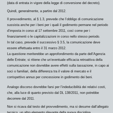
(data di entrata in vigore della legge di conversione del decreto).
Quindi, generalmente,
a partire dal 2012
.
Il provvedimento, al § 1.3, prevede che l’obbligo di comunicazione
sussista anche per i beni per i quali il godimento permane nel
periodo
d’imposta in corso
al 17 settembre 2011, così come per i
finanziamenti o le capitalizzazioni in corso nello stesso periodo.
In tal caso, prevede il successivo § 3.5, la comunicazione deve
essere effettuata
entro il 31 marzo 2012
.
La questione meriterebbe un approfondimento da parte dell’Agenzia
delle Entrate; si ritiene che un’eventuale efficacia retroattiva della
comunicazione
non dovrebbe avere effetti
sulla tassazione, in capo ai
soci o familiari, della differenza tra il
valore di mercato
e il
corrispettivo annuo per concessione in godimento dei beni.
Analogo discorso dovrebbe farsi
per l’indeducibilità dei relativi costi
,
che, alla luce di quanto previsto dal DL 138/2011, non potrebbe
decorrere dal 2011.
Non si ricava dal testo del provvedimento, ma si desume dall’allegato
tecnico, un altro
elemento rilevante
della nuova disciplina.