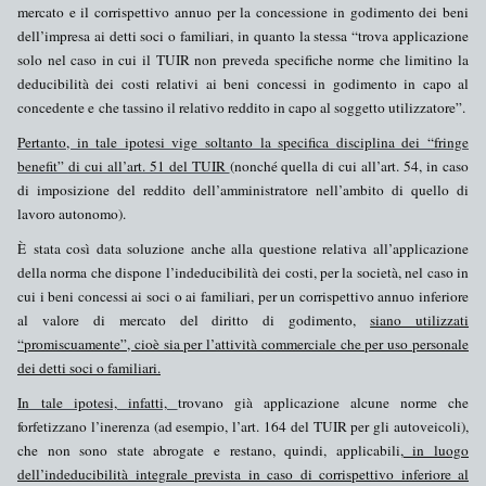
mercato e il corrispettivo annuo per la concessione in godimento dei beni
dell’impresa ai detti soci o familiari, in quanto la stessa “trova applicazione
solo nel caso in cui il TUIR non preveda specifiche norme che limitino la
deducibilità dei costi relativi ai beni concessi in godimento in capo al
concedente e che tassino il relativo reddito in capo al soggetto utilizzatore”.
Pertanto, in tale ipotesi vige soltanto la specifica
disciplina dei “fringe
benefit”
di cui all’art. 51 del TUIR
(nonché quella di cui all’art.
54, in
caso
di imposizione del reddito dell’amministratore nell’ambito di quello di
lavoro autonomo).
È stata così data soluzione
anche alla questione relativa all’applicazione
della norma che dispone l’
indeducibilità dei costi
, per la società, nel caso in
cui i beni concessi ai soci o ai familiari, per un corrispettivo annuo inferiore
al valore di mercato del diritto di godimento,
siano
utilizzati
“promiscuamente”
, cioè sia per l’attività commerciale che per uso personale
dei detti soci o familiari.
In tale ipotesi, infatti,
trovano già applicazione alcune norme che
forfetizzano l’inerenza (ad esempio, l’art. 164 del TUIR per gli autoveicoli),
che non sono state abrogate e restano, quindi, applicabili,
in luogo
dell’indeducibilità integrale prevista in caso di corrispettivo inferiore al