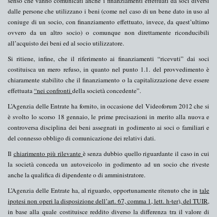
senso che vanno comunicati anche i
finanziamenti
effettuati da
soci diversi
dalle persone
che utilizzano i beni (come nel caso di un bene dato in uso al
coniuge di un socio, con finanziamento effettuato, invece, da quest’ultimo
ovvero da un altro socio) o comunque non direttamente riconducibili
all’acquisto dei beni ed al socio utilizzatore.
Si ritiene, infine, che il riferimento ai finanziamenti “ricevuti” dai soci
costituisca un mero refuso, in quanto nel punto 1.1. del provvedimento è
chiaramente stabilito che il finanziamento o la capitalizzazione deve essere
effettuata
“nei confronti
della società concedente”.
L’Agenzia delle Entrate ha fornito, in occasione del Videoforum 2012 che si
è svolto lo scorso 18 gennaio, le prime precisazioni in merito alla nuova e
controversa disciplina dei
beni assegnati in godimento ai soci o familiari
e
del connesso obbligo di comunicazione dei relativi dati.
Il
chiarimento più rilevante
è senza dubbio quello riguardante il caso in cui
la società conceda un
autoveicolo
in godimento ad un socio che riveste
anche la qualifica di
dipendente o di amministratore
.
L’Agenzia delle Entrate ha, al riguardo, opportunamente ritenuto che in
tale
ipotesi
non operi
la disposizione dell’art. 67, comma 1, lett. h-
ter
), del TUIR,
in base alla quale costituisce
reddito diverso
la differenza tra il valore di