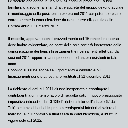
Le società che danno in uso beni aziendali ai propri
soci, a loro
familiari, o a soci e familiari di altre società del gruppo
devono avviare
il monitoraggio delle posizioni in essere nel 2011 per poter compilare
correttamente la
comunicazione
da trasmettere all'agenzia delle
Entrate
entro il 31 marzo 2012.
Il
modello
, approvato con il provvedimento del 16 novembre scorso
deve inoltre evidenziare,
da parte delle sole società interessate dalla
comunicazione dei beni,
i finanziamenti e i versamenti effettuati da
soci nel 2011, oppure in anni precedenti ed ancora esistenti in tale
anno.
L'obbligo sussiste anche se il godimento è cessato e/o i
finanziamenti sono stati estinti o restituiti al 31 dicembre 2011.
La richiesta di dati sul 2011 giunge inaspettata e costringerà i
contribuenti a un intenso lavoro di raccolta dati. Il nuovo presupposto
impositivo introdotto dal
Dl 138/11
(lettera h-ter dell'articolo 67 del
Tuir) per l'uso di beni di impresa a corrispettivi inferiori al valore di
mercato, al cui controllo è finalizzata la comunicazione, è infatti in
vigore solo dal 2012.