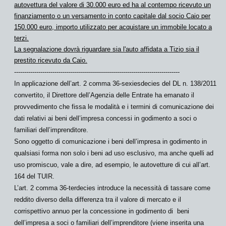
autovettura del valore di 30.000 euro ed ha al contempo ricevuto un
finanziamento o un versamento in conto capitale dal
socio Caio
per
150.000 euro, importo utilizzato per acquistare un immobile locato a
terzi.
La segnalazione dovrà riguardare sia l'auto affidata a Tizio sia il
prestito ricevuto da Caio.
----------------------------------------------------------------------------------
In applicazione dell’art. 2 comma 36-
sexiesdecies
del DL n. 138/2011
convertito, il Direttore dell’Agenzia delle Entrate ha emanato il
provvedimento che fissa le
modalità e i termini
di comunicazione dei
dati relativi ai
beni dell’impresa concessi in godimento a soci o
familiari dell’imprenditore.
Sono oggetto di comunicazione i beni dell’impresa in godimento in
qualsiasi forma non solo i beni ad uso esclusivo, ma anche quelli ad
uso promiscuo
, vale a dire, ad esempio, le
autovetture
di cui all’art.
164 del TUIR.
L’art. 2 comma 36-terdecies introduce la
necessità di tassare come
reddito diverso
della differenza tra il valore di mercato e il
corrispettivo annuo per la concessione in godimento di beni
dell’impresa a soci o familiari dell’imprenditore (viene inserita una