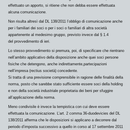
effettuato un apporto, si ritiene che non debba essere effettuata
alcuna comunicazione
.
Non risulta altresì dal DL 138/2011 l’obbligo di comunicazione
anche
per i familiari dei soci
o per i soci o familiari di altra società
appartenente al
medesimo gruppo
, previsto invece dal § 1.4
del provvedimento di ieri.
Lo stesso provvedimento si premura, poi, di specificare che rientrano
nell’ambito applicativo della disposizione anche quei soci persone
fisiche che detengono,
anche indirettamente
,partecipazioni
nell’impresa (
rectius
società) concedente.
Si tratta di una previsione comprensibile in ragione delle
finalità
della
norma, posto che sarebbe stato sufficiente essere soci della
holding
e non della società industriale proprietaria dei beni per sfuggire
all’applicazione della norma.
Meno condivisile
è invece la tempistica con cui deve essere
effettuata la comunicazione. L’art. 2 comma 36-
duodevicies
del DL
138/2011 afferma che le disposizioni si applicano a decorrere dal
periodo d’imposta successivo
a quello in corso al
17 settembre 2011