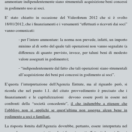
ammontare
indipendentemente
siano
strumentali
acquisizione beni concessi
in godimento uso ai soci.
E’ stato chiarito in occasione del Videoforum 2012 che si è svolto
18/01/2012, che i
finanziamenti
e i
versamenti
“
effettuati o ricevuti dai soci
”
vanno comunicati:
- per l’
intero ammontare
: la norma non prevede, infatti, un importo
minimo al di sotto del quale tali operazioni non vanno segnalate (a
differenza di quanto previsto, invece, per taluni beni di modesto
valore assegnati in godimento);
- “
indipendentemente
dal fatto che tali operazioni siano
strumentali
all’acquisizione dei beni poi concessi in godimento ai soci”.
E’questa l’interpretazione dell’Agenzia Entrate,
ma al riguardo però,
si
ricorda che nel punto 1.1. del citato provvedimento è precisato che i
finanziamenti e le capitalizzazioni devono essere posti in essere nei
confronti della “
società concedente
”,
il che indurrebbe a ritenere che
l’obbligo non si applichi
se quest’ultima
non assegna alcun bene in
godimento
a soci o familiari.
La risposta fornita dall’Agenzia dovrebbe, pertanto, essere interpretata nel