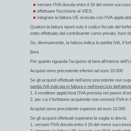
versare l’IVA dovuta entro il 16 del mese success
effettuare l’iscrizione al VIES;
integrare la fattura UE ricevuta con l’IVA applicabile
Qualora la fattura riporti solo il codice fiscale del forfe
stato effettuato dal contribuente come
privato
, fuori 
Se, diversamente, la
fattura indica la partita IVA,
il fo
Beni
Per quanto riguarda l’acquisto di beni all’interno del
Acquisti anno precedente inferiori ad euro 10.000
Se gli acquisti effettuati nell’anno precedente non sup
partita IVA indicata in fattura e nell’esercizio dell’attivi
il venditore applicherà l’IVA prevista nel paese d’or
per cui il forfettario acquirente non verserà l’IVA in I
Acquisti anno precedente superiori ad euro 10.000
Se gli
acquisti effettuati superano la soglia si
dovrà:
versare l’IVA dovuta entro il 16 del mese success
integrare la fattura UE ricevuta con l’IVA applicabile 