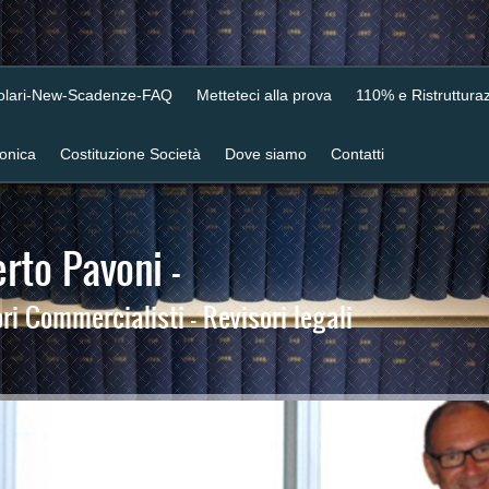
colari-New-Scadenze-FAQ
Metteteci alla prova
110% e Ristrutturaz
ronica
Costituzione Società
Dove siamo
Contatti
rto Pavoni -
i Commercialisti - Revisori legali