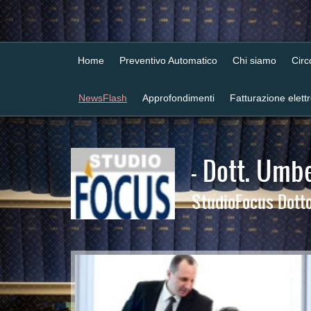
Home
Preventivo Automatico
Chi siamo
Cir
NewsFlash
Approfondimenti
Fatturazione elett
- Dott. Umbe
StudioFocus Dottor