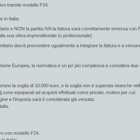
ivo tramite modello F24.
 in Italia;
ttario e
NON la partita IVA
la fattura sarà correttamente emessa con
dalla sua sfera imprenditoriale (o professionale)
rfettario dovrà provvedere ugualmente a integrare la fattura e a
versare
l’Unione Europea, la normativa è un po’ più complessa e considera due s
erano la soglia di 10.000 euro,
e la soglia non è superata neanche nell
tà
sono equiparati ad acquisti effettuati come
privato
, motivo per cui:
igine e l’imposta sarà lì considerata già versata;
talia.
ivo con modello F24.
in Italia;