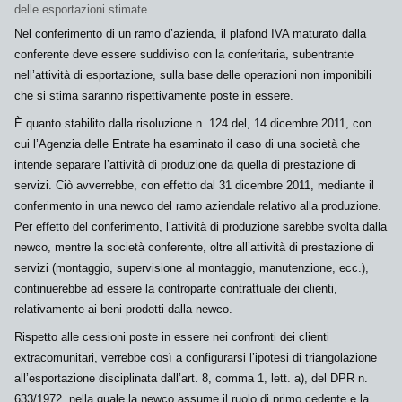
delle esportazioni stimate
Nel conferimento di un ramo d’azienda, il
plafond
IVA maturato dalla
conferente deve essere
suddiviso
con la conferitaria, subentrante
nell’attività di esportazione, sulla base delle operazioni non imponibili
che si stima saranno rispettivamente poste in essere.
È quanto stabilito dalla risoluzione n. 124 del, 14 dicembre 2011, con
cui l’Agenzia delle Entrate ha esaminato il caso di una società che
intende separare l’attività di produzione da quella di prestazione di
servizi. Ciò avverrebbe, con effetto
dal 31 dicembre 2011
, mediante il
conferimento in una
newco
del ramo aziendale relativo alla produzione.
Per effetto del conferimento, l’attività di produzione sarebbe svolta dalla
newco
, mentre la società conferente, oltre all’attività di prestazione di
servizi (montaggio, supervisione al montaggio, manutenzione, ecc.),
continuerebbe ad essere la controparte contrattuale dei clienti,
relativamente ai beni prodotti dalla
newco
.
Rispetto alle cessioni poste in essere nei confronti dei clienti
extracomunitari, verrebbe così a configurarsi l’ipotesi di
triangolazione
all’esportazione
disciplinata dall’art. 8, comma 1, lett. a), del DPR n.
633/1972, nella quale la
newco
assume il ruolo di primo cedente e la