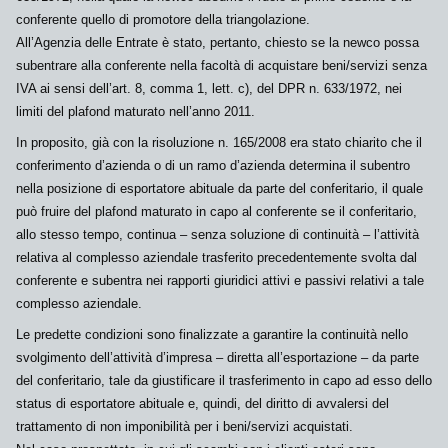
conferente quello di promotore della triangolazione.
All’Agenzia delle Entrate è stato, pertanto, chiesto se la
newco
possa
subentrare alla conferente nella facoltà di acquistare beni/servizi senza
IVA ai sensi dell’art. 8, comma 1, lett. c), del DPR n. 633/1972, nei
limiti del
plafond
maturato nell’anno 2011.
In proposito, già con la risoluzione n. 165/2008 era stato chiarito che il
conferimento d’azienda o di un ramo d’azienda determina il subentro
nella posizione di esportatore abituale da parte del conferitario, il quale
può fruire del
plafond
maturato in capo al conferente se il conferitario,
allo stesso tempo,
continua
– senza soluzione di continuità – l’attività
relativa al complesso aziendale trasferito precedentemente svolta dal
conferente e
subentra
nei rapporti giuridici attivi e passivi relativi a tale
complesso aziendale.
Le predette condizioni sono finalizzate a garantire la continuità nello
svolgimento dell’attività d’impresa –
diretta all’esportazione
– da parte
del conferitario, tale da giustificare il trasferimento in capo ad esso dello
status
di esportatore abituale e, quindi, del diritto di avvalersi del
trattamento di non imponibilità per i beni/servizi acquistati.