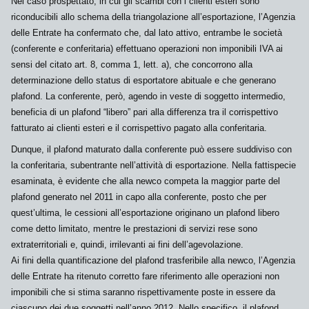
Nel caso prospettato, in cui gli scambi con i clienti esteri sono
riconducibili allo schema della triangolazione all’esportazione, l’Agenzia
delle Entrate ha confermato che, dal lato attivo,
entrambe le società
(conferente e conferitaria) effettuano operazioni non imponibili IVA ai
sensi del citato art. 8, comma 1, lett. a), che concorrono alla
determinazione dello
status
di esportatore abituale e che generano
plafond
. La conferente, però, agendo in veste di soggetto intermedio,
beneficia di un
plafond “libero”
pari alla differenza tra il corrispettivo
fatturato ai clienti esteri e il corrispettivo pagato alla conferitaria.
Dunque, il
plafond
maturato dalla conferente può essere suddiviso con
la conferitaria, subentrante nell’attività di esportazione. Nella fattispecie
esaminata, è evidente che alla
newco
competa la maggior parte del
plafond
generato nel 2011 in capo alla conferente, posto che per
quest’ultima, le cessioni all’esportazione originano un
plafond
libero
come detto limitato, mentre le prestazioni di servizi rese sono
extraterritoriali
e, quindi,
irrilevanti
ai fini dell’agevolazione.
Ai fini della quantificazione del
plafond
trasferibile alla
newco
, l’Agenzia
delle Entrate ha ritenuto corretto fare riferimento alle operazioni non
imponibili che si stima saranno rispettivamente poste in essere da
ciascuno dei due soggetti nell’anno 2012. Nello specifico, il
plafond