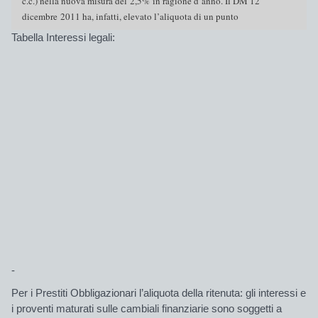
c.c.) nella nuova misura del 2,5% in ragione d’anno. Il DM 12
dicembre
2011 ha
, infatti, elevato l’aliquota di un punto
Tabella Interessi legali:
-
Per i Prestiti Obbligazionari
l’aliquota della ritenuta: gli interessi e
i proventi maturati sulle cambiali finanziarie sono
soggetti a