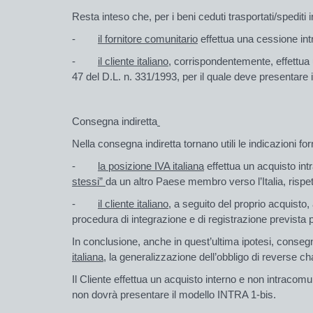
Resta inteso che, per i
beni
ceduti trasportati/spediti
-
il fornitore comunitario
effettua una cessione int
-
il cliente italiano,
corrispondentemente, effettua un
47 del D.L. n. 331/1993, per il quale deve presentare 
Consegna indiretta
Nella consegna indiretta tornano utili le indicazioni for
-
la posizione IVA italiana
effettua un acquisto intr
stessi”
da un altro Paese membro verso l’Italia, rispe
-
il cliente italiano,
a seguito del proprio acquisto, 
procedura di integrazione e di registrazione prevista p
In conclusione, anche in quest’ultima ipotesi, consegn
italiana
, la generalizzazione dell’obbligo di reverse ch
Il Cliente effettua un acquisto interno e non intracomu
non dovrà presentare il modello INTRA 1-bis.