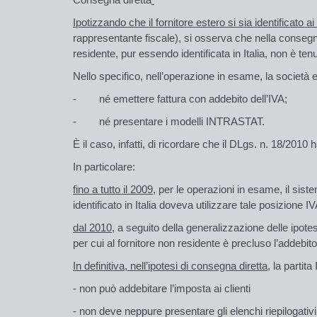
Ipotizzando che il fornitore estero si sia identificato ai f
rappresentante fiscale), si osserva che nella consegn
residente, pur essendo identificata in Italia, non è ten
Nello specifico, nell’operazione in esame, la società 
- né emettere fattura con addebito dell’IVA;
- né presentare i modelli INTRASTAT.
È il caso, infatti, di ricordare che il DLgs. n. 18/2010
In particolare:
fino a tutto il 2009,
per le operazioni in esame, il sistem
identificato in Italia doveva utilizzare tale posizione I
dal 2010,
a seguito della generalizzazione delle ipotes
per cui al fornitore non residente è precluso l’addebito 
In definitiva, nell’ipotesi di consegna diretta,
la partita
- non può addebitare l’imposta ai clienti
- non deve neppure presentare gli elenchi riepilogativ