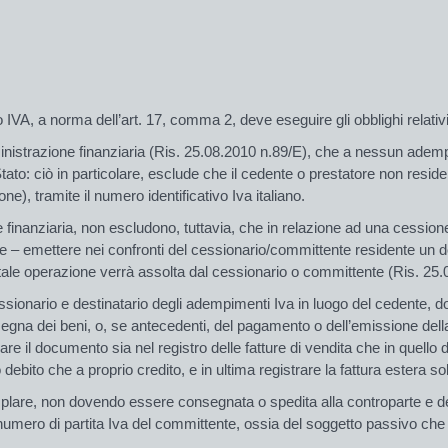
IVA, a norma dell’art. 17, comma 2, deve eseguire gli obblighi relativi 
inistrazione finanziaria (Ris. 25.08.2010 n.89/E), che a nessun ademp
 Stato: ciò in particolare, esclude che il cedente o prestatore non reside
), tramite il numero identificativo Iva italiano.
 finanziaria, non escludono, tuttavia, che in relazione ad una cessione 
e – emettere nei confronti del cessionario/committente residente un do
 tale operazione verrà assolta dal cessionario o committente (Ris. 25.
sionario e destinatario degli adempimenti Iva in luogo del cedente, do
segna dei beni, o, se antecedenti, del pagamento o dell’emissione della
 il documento sia nel registro delle fatture di vendita che in quello d
 debito che a proprio credito, e in ultima registrare la fattura estera solo
lare, non dovendo essere consegnata o spedita alla controparte e deve
 numero di partita Iva del committente, ossia del soggetto passivo che 