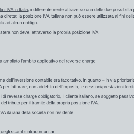
ini IVA in Italia
, indifferentemente attraverso una delle due possibilità 
a diretta:
la posizione IVA italiana non può essere utilizzata ai fini del
uta ad alcun obbligo.
estera non deve, attraverso la propria posizione IVA:
 ha ampliato l’ambito applicativo del reverse charge.
a dell’inversione contabile era facoltativo, in quanto – in via prioritar
VA per fatturare, con addebito dell’imposta, le cessioni/prestazioni territ
i di reverse charge obbligatorio, il cliente italiano, se soggetto passi
del tributo per il tramite della propria posizione IVA.
 IVA italiana della società non residente
i degli scambi intracomunitari.