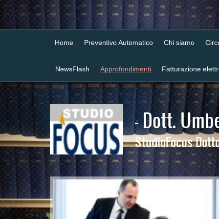
Home
Preventivo Automatico
Chi siamo
Cir
NewsFlash
Approfondimenti
Fatturazione elett
- Dott. Umbe
StudioFocus Dottor