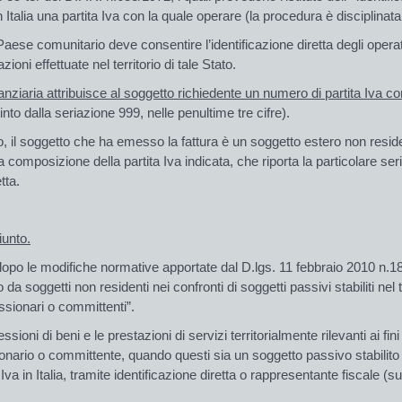
 Italia una partita Iva con la quale operare (la procedura è disciplinata 
se comunitario deve consentire l’identificazione diretta degli operato
ioni effettuate nel territorio di tale Stato.
nanziaria attribuisce al soggetto richiedente un numero di partita Iva 
into dalla seriazione 999, nelle penultime tre cifre).
to, il soggetto che ha emesso la fattura è un soggetto estero non re
alla composizione della partita Iva indicata, che riporta la particolare se
tta.
iunto.
opo le modifiche normative apportate dal D.lgs. 11 febbraio 2010 n.18
o da soggetti non residenti nei confronti di soggetti passivi stabiliti nel t
essionari o committenti
”.
 cessioni di beni e le prestazioni di servizi territorialmente rilevanti ai fi
sionario o committente, quando questi sia un soggetto passivo stabilito 
i Iva in Italia, tramite identificazione diretta o rappresentante fiscale 