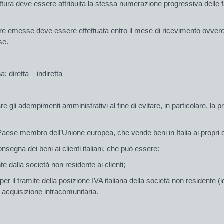
tofattura deve essere attribuita la stessa numerazione progressiva dell
 fatture emesse deve essere effettuata entro il mese di ricevimento 
se.
: diretta – indiretta
icare gli adempimenti amministrativi al fine di evitare, in particolare,
Paese membro dell’Unione europea, che vende beni in Italia ai propri clien
nsegna dei beni ai clienti italiani, che può essere:
e dalla società non residente ai clienti;
per il tramite della posizione IVA italiana
della società non residente (
i
a acquisizione intracomunitaria.