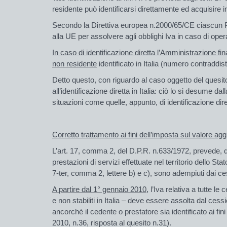
residente può identificarsi direttamente ed acquisire in
Secondo la Direttiva europea n.2000/65/CE ciascun Pae
alla UE per assolvere agli obblighi Iva in caso di operaz
In caso di identificazione diretta l’Amministrazione fi
non residente
identificato in Italia (numero contraddist
Detto questo, con riguardo al caso oggetto del quesi
all’identificazione diretta in Italia: ciò lo si desume d
situazioni come quelle, appunto, di identificazione dire
Corretto trattamento ai fini dell’imposta sul valore agg
L’art. 17, comma 2, del D.P.R. n.633/1972, prevede, d
prestazioni di servizi effettuate nel territorio dello Stat
7-ter, comma 2, lettere b) e c), sono adempiuti dai c
A partire dal 1° gennaio 2010
, l’Iva relativa a tutte le
e non stabiliti in Italia – deve essere assolta dal ces
ancorché il cedente o prestatore sia identificato ai fin
2010, n.36, risposta al quesito n.31).