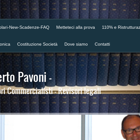
colari-New-Scadenze-FAQ
Metteteci alla prova
110% e Ristrutturaz
ronica
Costituzione Società
Dove siamo
Contatti
rto Pavoni -
i Commercialisti - Revisori legali