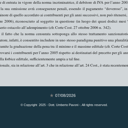
 di entrata in vigore della norma incriminatrice, il debitore di IVA per l’anno 2005
 la sua omissione avrà conseguenze penali, essendo il pagamento “doveroso”, in 
ore di quello accordato ai contribuenti per gli anni successivi, non può ritenersi, 
e 2006), riconosciuto al soggetto in questione (in luogo dei quasi dodici mesi “
 serio ostacolo all’adempimento (
cfr
. Corte Cost. 27 ottobre 2006 n.
342
).
il fatto che la norma censurata sottoponga allo stesso trattamento sanzionatori
atore, infatti, è consentito includere in uno stesso paradigma punitivo una
pluralità
tramite la graduazione della pena tra il minimo e il massimo edittale (
cfr
. Corte Cost
ovarsi i contribuenti per l’anno 2005 rispetto ai destinatari del precetto per gli a
la forbice edittale
, sufficientemente ampia a tal fine.
uzionale, sia in relazione all’art. 3 che in relazione all’art. 24 Cost., è stata recente
07/08/2026
© Copyright 2025 - Dott. Umberto Pavoni -. All rights reserved.