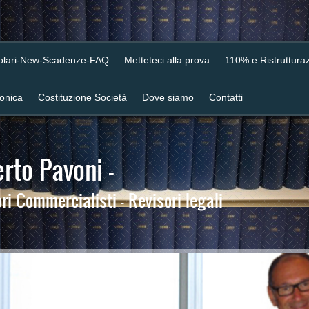
colari-New-Scadenze-FAQ
Metteteci alla prova
110% e Ristrutturaz
ronica
Costituzione Società
Dove siamo
Contatti
rto Pavoni -
i Commercialisti - Revisori legali