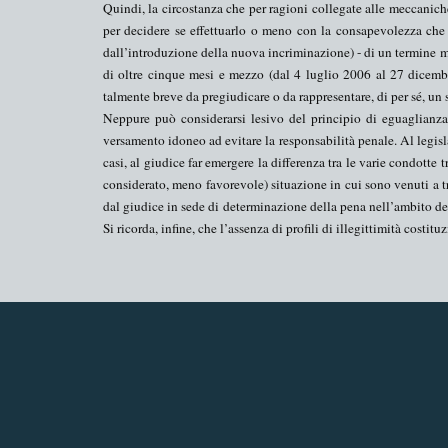
Quindi, la circostanza che per ragioni collegate alle meccaniche
per decidere se effettuarlo o meno con la consapevolezza che
dall’introduzione della nuova incriminazione) - di un termine min
di oltre cinque mesi e mezzo (dal 4 luglio 2006 al 27 dicembr
talmente breve da pregiudicare o da rappresentare, di per sé, un
Neppure può considerarsi lesivo del principio di eguaglianza 
versamento idoneo ad evitare la responsabilità penale. Al legisl
casi, al giudice far emergere la differenza tra le varie condotte 
considerato, meno favorevole) situazione in cui sono venuti a tr
dal giudice in sede di
determinazione della pena nell’ambito del
Si ricorda, infine, che l’assenza di profili di illegittimità costit