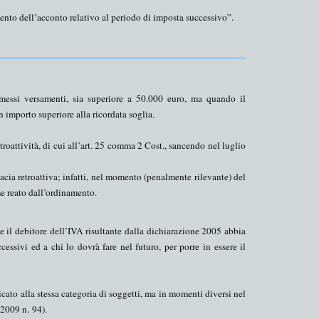
mento dell’acconto relativo al periodo di imposta successivo”.
messi versamenti, sia
superiore a 50.000
euro, ma
quando
il
n importo superiore alla ricordata soglia.
troattività
, di cui all’art. 25 comma 2 Cost., sancendo nel luglio
cacia retroattiva; infatti, nel momento (penalmente rilevante) del
me reato dall’ordinamento.
me il debitore dell’IVA risultante dalla dichiarazione 2005 abbia
cessivi ed a chi lo dovrà fare nel futuro, per porre in essere il
cato alla stessa categoria di soggetti, ma in momenti diversi nel
e 2009 n.
94
).