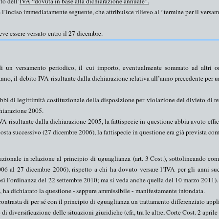
to dell’
IVA “dovuta in base alla dichiarazione annuale”.
 l’inciso immediatamente seguente, che attribuisce rilievo al “termine per il versa
eve essere versato
entro il 27 dicembre
.
di un versamento periodico, il cui importo, eventualmente sommato ad altri o
nno, il
debito IVA
risultante dalla dichiarazione relativa all’anno precedente per u
bbi di legittimità costituzionale della disposizione per
violazione del divieto di re
chiarazione 2005.
VA risultante dalla dichiarazione 2005, la fattispecie in questione abbia avuto effi
osta successivo (27 dicembre 2006), la fattispecie in questione era già prevista co
tuzionale in relazione al
principio
di
uguaglianza
(art. 3 Cost.), sottolineando co
006 al 27 dicembre 2006
), rispetto a chi ha dovuto versare l’IVA per gli anni suc
sì l’ordinanza del
22 settembre 2010
; ma si veda anche quella del 10 marzo 2011).
, ha dichiarato la questione - seppure ammissibile -
manifestamente infondata
.
ontrasta di per sé con il principio di eguaglianza un trattamento differenziato appli
 di diversificazione
delle situazioni giuridiche (
cfr
., tra le altre, Corte Cost. 2 april