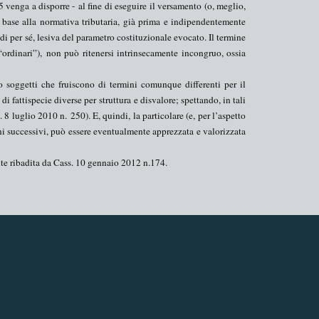
 venga a disporre - al fine di eseguire il versamento (o, meglio,
base alla normativa tributaria, già prima e indipendentemente
di per sé, lesiva del parametro costituzionale evocato. Il termine
ordinari”),
non può ritenersi intrinsecamente incongruo
, ossia
o soggetti che fruiscono di termini comunque differenti per il
 di fattispecie diverse per struttura
e disvalore; spettando, in tali
. 8 luglio 2010 n.
250
). E, quindi, la particolare (e, per l’aspetto
nni successivi, può essere eventualmente apprezzata e valorizzata
mente ribadita da Cass. 10 gennaio 2012 n.
174
.