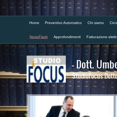
Home
Preventivo Automatico
Chi siamo
Cir
NewsFlash
Approfondimenti
Fatturazione elett
- Dott. Umbe
StudioFocus Dottor