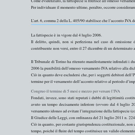
Come evidenziato, la fattispecie si riferisce all’omesso versamen
Per individuare il momento ultimo, peraltro, occorre considerare
L’art. 6, comma 2 della L. 405/90 stabilisce che l’acconto IVA d
La fattispecie è
in vigore dal 4 luglio 2006
.
Il
delitto
, quindi, non si perfeziona nel caso di omissione 
contribuente
non versi
,
entro il 27 dicembre
di un determinato a
Il Tribunale di Torino ha ritenuto manifestamente infondati i du
2006 la punibilità dell’omesso versamento IVA relativo alla di
Ciò in quanto deve escludersi che, per i soggetti debitori dell’I
termine per il versamento dell’acconto relativo al periodo d’imp
Congruo il termine di 5 mesi e mezzo per versare l’IVA
Fondati, invece, sono stati reputati i dubbi di legittimità costi
avuto un tempo decisamente inferiore (ovvero
dal 4 luglio 2
versamento idoneo ad evitare l’integrazione della fattispecie (co
Il Giudice delle Leggi, con ordinanza del 21 luglio 2011 n.
224
Ciò in quanto, per costante giurisprudenza costituzionale, non c
tempo, poiché il fluire del tempo costituisce un
valido elemento