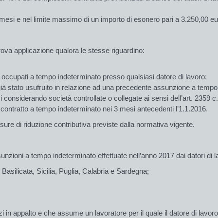
mesi e nel limite massimo di un importo di esonero pari a 3.250,00 e
rova applicazione qualora le stesse riguardino:
ti occupati a tempo indeterminato presso qualsiasi datore di lavoro;
ia già stato usufruito in relazione ad una precedente assunzione a temp
, ivi considerando società controllate o collegate ai sensi dell’art. 2359
contratto a tempo indeterminato nei 3 mesi antecedenti l’1.1.2016.
re di riduzione contri­butiva previste dalla normativa vigente.
zioni a tempo inde­ter­minato effettuate nell’anno 2017 dai datori di la
asilicata, Sicilia, Pu­glia, Calabria e Sardegna;
zi in appalto e che as­su­me un lavoratore per il quale il datore di lavoro