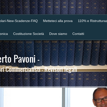
colari-New-Scadenze-FAQ
Metteteci alla prova
110% e Ristrutturaz
ronica
Costituzione Società
Dove siamo
Contatti
rto Pavoni -
i Commercialisti - Revisori legali