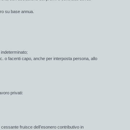
uro su base annua.
o indeterminato;
 c.c. o facenti capo, anche per interposta persona, allo
voro privati:
 cessante fruisce dell’eso­nero con­tri­butivo in