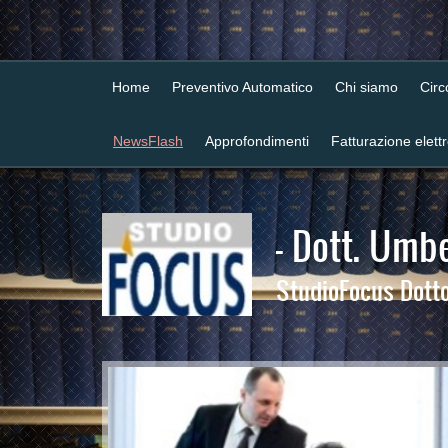
Home
Preventivo Automatico
Chi siamo
Cir
NewsFlash
Approfondimenti
Fatturazione elett
- Dott. Umbe
StudioFocus Dottor