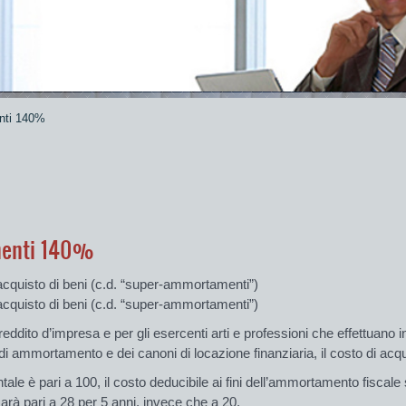
enti 140%
menti 140%
acquisto di beni (c.d. “super-ammortamenti”)
’acquisto di beni (c.d. “super-ammortamenti”)
 di reddito d’impresa e per gli esercenti arti e professioni che effettuano 
di am­mor­tamento e dei canoni di locazione finanziaria, il costo di acq
ale è pari a 100, il co­sto deducibile ai fini dell’ammortamento fiscale 
rà pari a 28 per 5 anni, invece che a 20.