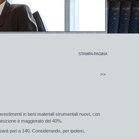
STAMPA PAGINA
>>
investimenti in beni materiali stru­men­tali nuovi, con
uisi­zione è maggiorato del 40%.
sarà pari a 140. Conside­ran­do, per ipotesi,