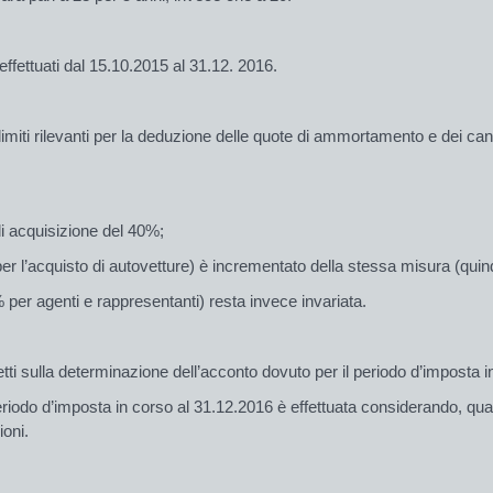
effettuati dal 15.10.2015 al 31.12. 2016.
iti rilevanti per la de­duzio­ne delle quote di ammortamento e dei canoni 
di acquisizione del 40%;
per l’acquisto di au­tovetture) è incrementato della stessa misura (quin
 per agenti e rappresentanti) resta invece invariata.
i sulla determinazione dell’acconto dovuto per il periodo d’imposta i
eriodo d’imposta in cor­so al 31.12.2016 è effettuata considerando, qua
oni.