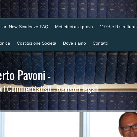
colari-New-Scadenze-FAQ
Metteteci alla prova
110% e Ristrutturaz
ronica
Costituzione Società
Dove siamo
Contatti
rto Pavoni -
i Commercialisti - Revisori legali