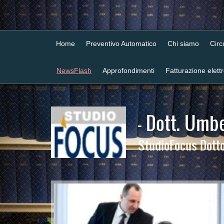
Home
Preventivo Automatico
Chi siamo
Cir
NewsFlash
Approfondimenti
Fatturazione elett
- Dott. Umbe
StudioFocus Dottor