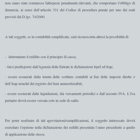
non siano state commesse fattispecie penalmente rilevanti, che comportano l’obbligo di
denuncia, ai sensi dell’articolo 331 del Codice di procedura penale per uno dei reati
previsti dal D.lgs. 74/2000.
A tali soggetti, se in contabilità semplificata, sarà riconosciuta altresì la possibilità di:
-
determinare il
reddito
con il
principio di cassa;
-
farsi
predisporre dall’Agenzia delle Entrate
le
dichiarazioni Irpef ed Irap;
-
essere
esonerati
dalla tenuta delle
scritture contabili ai fini delle imposte dirette e
dell’Irap nonché del registro dei beni ammortizzabili;
-
essere esonerati dalle liquidazioni, dai
versamenti periodici e
dall’
acconto IVA.
L’Iva
pertanto dovrà essere versata solo in sede di saldo.
Per poter usufruire di tali agevolazioni/semplificazioni, il soggetto interessato dovrà
esercitare
l’opzione nella dichiarazione dei redditi
presentata l’anno precedente a quello
di applicazione delle stesse.