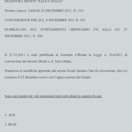
MANOVRA MONTI “SALVA ITALIA”
Norme e prassi : LEGGE 22 DICEMBRE 2011, N. 214
CONVERSIONE DEL D.L. 6 DICEMBRE 2011 N. 201
PUBBLICATA SUL SUPPLEMENTO ORDINARIO 276 ALLA GU 27
DICEMBRE 2011, N. 300.
Il 27.12.2011 è stata
pubblicata in Gazzetta Ufficiale
la
Legge
n.
214/2011 di
conversione del decreto Monti
(c.d. Salva Italia).
Numerose le modifiche
apportate alle norme fiscali
durante l’iter di conversione
, che si è
concluso il 22 dicembre scorso con l’approvazione del Senato.
Sono qui riepilogati i più importanti interventi attuati in materia fiscale.
1. ACE
2. IRAP