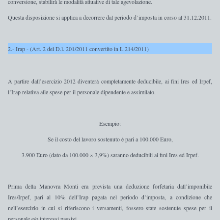
conversione, stabilirà le modalità attuative di tale agevolazione.
Questa disposizione si applica a decorrere dal periodo d’imposta in corso al 31.12.2011.
2.- Irap - (Art. 2 del D.l. 201/2011 convertito in L.214/2011)
A partire dall’esercizio 2012 diventerà
completamente deducibile
, ai fini Ires ed Irpef,
l’Irap relativa alle spese per il personale dipendente e assimilato
.
Esempio:
Se il costo del lavoro sostenuto è pari a 100.000 Euro,
3.900 Euro (dato da 100.000 × 3,9%) saranno deducibili ai fini Ires ed Irpef.
Prima della Manovra Monti era prevista una deduzione forfetaria dall’imponibile
Ires/Irpef, pari al 10% dell’Irap pagata nel periodo d’imposta, a condizione che
nell’esercizio in cui si riferiscono i versamenti, fossero state sostenute spese per il
personale e/o interessi passivi.