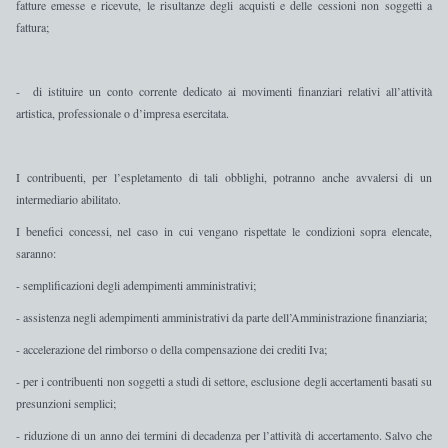
fatture emesse e ricevute
, le risultanze degli
acquisti e
delle
cessioni non soggetti a
fattura
;
-
di istituire un conto corrente dedicato
ai movimenti finanziari relativi all’attività
artistica, professionale o d’impresa esercitata.
I contribuenti, per l’espletamento di tali obblighi, potranno anche avvalersi di un
intermediario abilitato.
I benefici concessi, nel caso in cui vengano rispettate le condizioni sopra elencate,
saranno:
-
semplificazioni
degli
adempimenti amministrativi;
-
assistenza
negli adempimenti amministrativi
da parte dell’Amministrazione finanziaria;
-
accelerazione
del
rimborso o
della
compensazione dei crediti Iva;
-
per i contribuenti non soggetti a studi di settore,
esclusione
degli
accertamenti
basati
su
presunzioni semplici;
-
riduzione di un anno
dei
termini di decadenza
per l’
attività di accertamento.
Salvo che