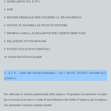
3. DETRAZIONI 36% E 55%
4. ISEE
5. REGIME PREMIALE PER FAVORIRE LA TRASPARENZA
6. NOVITÀ IN MATERIA DI STUDI DI SETTORE
7. PROROGA DELLA RATEAZIONE PER I DEBITI TRIBUTARI
8. DILAZIONE AVVISI BONARI
9. PUNITI I FALSI DOCUMENTALI
10. INDAGINI FINANZIARIE
1.- A C E – Aiuto alla Crescita Economica - (Art. 1 del D.l. 201/2011 convertito in L.
214/2011)
Per rafforzare la struttura patrimoniale delle imprese, il legislatore ha introdotto un
aiuto
per la crescita economica
: si tratta di una
deduzione dal reddito d’impresa
,
per le imprese
che aumentano il proprio capitale rispetto