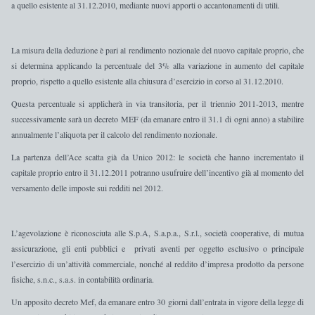
a quello esistente al 31.12.2010
, mediante nuovi apporti o accantonamenti di utili.
La misura della deduzione è
pari al rendimento nozionale del nuovo capitale proprio,
che
si determina
applicando la percentuale del 3% alla variazione in aumento del capitale
proprio
, rispetto a quello esistente alla chiusura d’esercizio in corso al 31.12.2010.
Questa percentuale si applicherà in via transitoria, per il triennio 2011-2013, mentre
successivamente sarà un decreto MEF (da emanare entro il 31.1 di ogni anno) a stabilire
annualmente l’aliquota per il calcolo del rendimento nozionale.
La partenza dell’Ace scatta già da Unico 2012: le società che hanno incrementato il
capitale proprio entro il 31.12.2011 potranno usufruire dell’incentivo già al momento del
versamento delle imposte sui redditi nel 2012.
L’agevolazione è riconosciuta alle S.p.A, S.a.p.a., S.r.l., società cooperative, di mutua
assicurazione, gli enti pubblici e privati aventi per oggetto esclusivo o principale
l’esercizio di un’attività commerciale, nonché al reddito d’impresa prodotto da persone
fisiche, s.n.c., s.a.s. in contabilità ordinaria.
Un apposito decreto Mef, da emanare entro 30 giorni dall’entrata in vigore della legge di