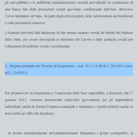
gli enti pubblici e le pubbliche amministrazioni, nonché prevedendo la
costituzione di
una banca dati delle prestazioni sociali agevolate
, condizionate dall’Isee, attraverso
l’invio telematico all’Inps, da parte degli enti erogatori, delle informazioni sui beneficiari
e sulle prestazioni concesse.
I risparmi derivanti dall’attuazione di tale norma saranno versati all’entrata del bilancio
dello Stato, per essere riassegnati al ministero del Lavoro e delle politiche sociali per
l’attuazione di politiche sociali e assistenziali.
5.- Regime premiale per favorire la trasparenza - (Art. 10 c.1-8 del D.l. 201/2011 conv.
in L. 214/2011)
Per promuovere la trasparenza e l’emersione della base imponibile, a decorrere
dal 1°
gennaio 2013
, verranno riconosciute particolari
agevolazioni per gli imprenditori
individuali
(anche in forma d’impresa coniugale o familiare)
e i professionisti
(anche se
non iscritti ad Albi)
che decidono
:
-
di inviare telematicamente
all’Amministrazione finanziaria
i propri corrispettivi
, le