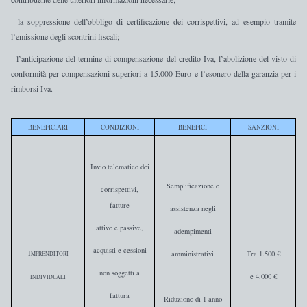
-
la soppressione dell’obbligo di certificazione dei corrispettivi, ad esempio tramite
l’emissione degli scontrini fiscali;
-
l’anticipazione del termine di compensazione del credito Iva, l’abolizione del visto di
conformità per compensazioni superiori a 15.000 Euro e l’esonero della garanzia per i
rimborsi Iva.
BENEFICIARI
CONDIZIONI
BENEFICI
SANZIONI
Invio telematico
dei
Semplificazione e
corrispettivi,
fatture
assistenza negli
attive e passive,
adempimenti
acquisti e cessioni
I
amministrativi
Tra 1.500 €
MPRENDITORI
non soggetti a
e 4.000 €
INDIVIDUALI
fattura
Riduzione di 1 anno