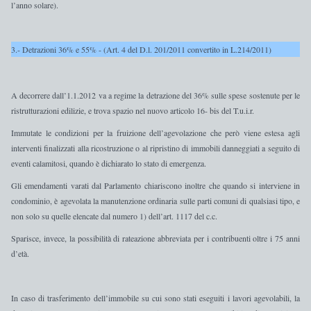
l’anno solare).
3.- Detrazioni 36% e 55% - (Art. 4 del D.l. 201/2011 convertito in L.214/2011)
A decorrere
dall’1.1.2012
va
a regime la detrazione del 36% sulle spese sostenute per le
ristrutturazioni edilizie
, e trova spazio nel nuovo articolo 16- bis del T.u.i.r.
Immutate le condizioni per la fruizione dell’agevolazione che però viene estesa agli
interventi finalizzati alla ricostruzione o al ripristino di immobili danneggiati a seguito di
eventi calamitosi, quando è dichiarato lo stato di emergenza.
Gli emendamenti varati dal Parlamento chiariscono inoltre che quando si interviene in
condominio, è agevolata la manutenzione ordinaria sulle parti comuni di qualsiasi tipo, e
non solo su quelle elencate dal numero 1) dell’art. 1117 del c.c.
Sparisce
, invece,
la possibilità di rateazione abbreviata per i contribuenti oltre i 75 anni
d’età
.
In caso di trasferimento dell’immobile su cui sono stati eseguiti i lavori agevolabili,
la