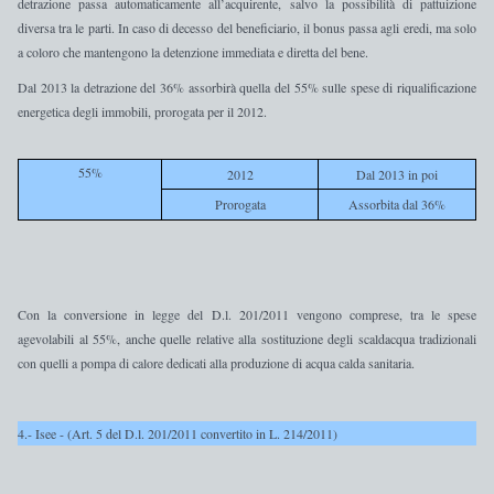
detrazione passa automaticamente all’acquirente
, salvo la possibilità di pattuizione
diversa tra le parti. In caso di decesso del beneficiario,
il bonus passa agli eredi
, ma solo
a coloro che mantengono la
detenzione immediata e diretta del bene
.
Dal 2013 la detrazione del 36% assorbirà quella del 55%
sulle spese di riqualificazione
energetica degli immobili,
prorogata per il 2012
.
55%
2012
Dal
2013 in
poi
Prorogata
Assorbita dal 36%
Con la conversione in legge del D.l. 201/2011 vengono
comprese
,
tra le spese
agevolabili al 55%
, anche
quelle
relative alla
sostituzione degli scaldacqua tradizionali
con quelli a pompa di calore
dedicati alla produzione di acqua calda sanitaria.
4.- Isee - (Art. 5 del D.l. 201/2011 convertito in L. 214/2011)