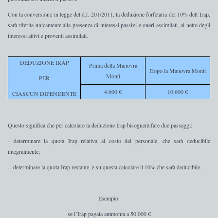
Con la conversione in legge del d.l. 201/2011,
la deduzione forfetaria del 10% dell’Irap,
sarà riferita unicamente alla presenza di interessi passivi e oneri assimilati
, al netto degli
interessi attivi e proventi assimilati.
DEDUZIONE IRAP
Prima della Manovra
Dopo la Manovra Monti
Monti
PER
4.600 €
10.600 €
CIASCUN DIPENDENTE
Questo significa che per calcolare la deduzione Irap bisognerà fare due passaggi:
- determinare la
quota Irap
relativa al
costo del personale
, che sarà
deducibile
integralmente
;
-
determinare la
quota Irap restante
, e su questa calcolare
il 10% che sarà deducibile
.
Esempio:
se l’Irap pagata ammonta a 50.000 €