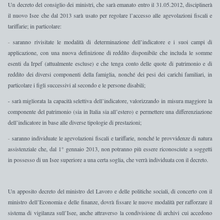
Un decreto del consiglio dei ministri, che sarà emanato entro il 31.05.2012, disciplinerà
il nuovo Isee che dal 2013 sarà usato per regolare l’accesso alle agevolazioni fiscali e
tariffarie; in particolare:
-
saranno
rivisitate le modalità di determinazione dell’indicatore e i suoi campi di
applicazione
, con una
nuova definizione di reddito disponibile
che includa le somme
esenti da Irpef (attualmente escluse) e
che tenga conto delle quote di patrimonio e di
reddito dei diversi componenti della famiglia
, nonché
dei pesi dei carichi familiari,
in
particolare i figli successivi al secondo e le persone disabili;
-
sarà migliorata la capacità selettiva dell’indicatore,
valorizzando in misura maggiore la
componente del patrimonio
(sia in Italia sia all’estero) e permettere una
differenziazione
dell’indicatore in base alle diverse tipologie di prestazioni
;
-
saranno
individuate le agevolazioni fiscali e tariffarie
, nonché le
provvidenze di natura
assistenziale
che, dal 1° gennaio 2013, non potranno più essere riconosciute a soggetti
in possesso di un Isee superiore a una certa soglia, che verrà individuata con il decreto.
Un apposito decreto del ministro del Lavoro e delle politiche sociali, di concerto con il
ministro dell’Economia e delle finanze, dovrà fissare le nuove modalità per rafforzare il
sistema di vigilanza sull’Isee
, anche attraverso la
condivisione di archivi
cui accedono