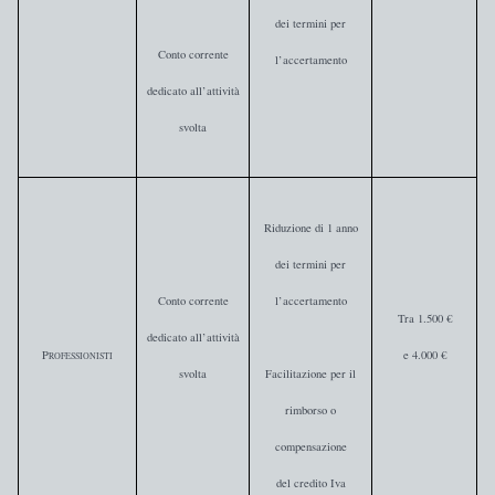
dei termini per
Conto corrente
l’accertamento
dedicato
all’attività
svolta
Riduzione di 1 anno
dei termini per
Conto corrente
l’accertamento
Tra 1.500 €
dedicato
all’attività
P
e 4.000 €
ROFESSIONISTI
svolta
Facilitazione per il
rimborso o
compensazione
del credito Iva