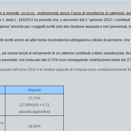
ri a progetto, co.co.co., professionisti senza Cassa di previdenza di categoria, as
a 1, della L. 183/2011 ha previsto che, a decorrere dal 1° gennaio 2012, i contribut
piena
” prevista per i soggetti iscritti solo alla Gestione separata e non pensionati,
tti iscritti anche ad altre forme di previdenza obbligatoria o titolari di pensione, ch
e, ad essere tenuti al versamento di un
ulteriore contributo
a titolo assistenziale, fi
 parentale, che resta pari allo
0,72%
(con conseguente contribuzione totale del 2
 separata nell’anno 2012 e le relative aliquote di computo sono complessivamente f
Aliquote
27,72%
(27,00%IVS + 0,72
aliquota aggiuntiva)
ica
18,00%