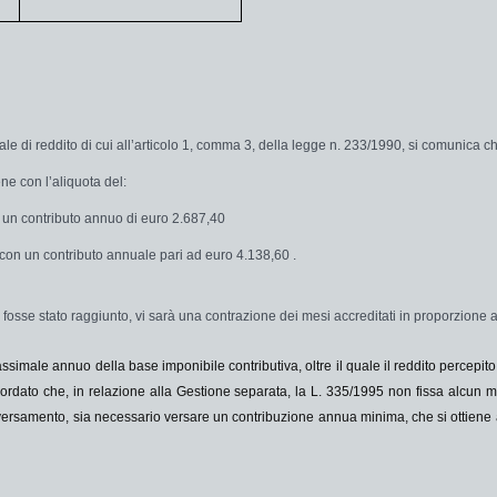
ale di reddito di cui all’articolo 1, comma 3, della legge n. 233/1990, si comunica 
ene con l’aliquota del:
n un contributo annuo di euro
2.687,40
 con un contributo annuale pari ad euro
4.138,60 .
fosse stato raggiunto, vi sarà una contrazione dei mesi accreditati in proporzione a
ssimale
annuo della base imponibile contributiva, oltre il quale il reddito percepit
ricordato che, in relazione alla Gestione separata, la L. 335/1995 non fissa alcun mi
 il versamento, sia necessario versare un contribuzione annua minima, che si ottiene a