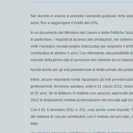
Nel decreto in esame si prevede l’aumento graduale delle aliq
anno
, fino a raggiungere il livello del
22%
.
In un documento del Ministero del Lavoro e delle Politiche Social
In particolare, i
requisiti di accesso
alle prestazioni, nel sistem
volte l’assegno sociale (soglia indicizzata) per acquisire il di
contributiva di almeno 5 anni. Con riferimento alla possibilità 
mensile della prima rata di pensione non inferiore ad un importo 
Novità anche per gli enti previdenziali di diritto privato dei profe
Infine, alcune importanti novità riguardano gli
enti previdenziali 
professionisti, dovranno adottare, entro il 31 marzo 2012,
misu
di 50 anni. Se le delibere in materia non saranno approvate dai 
2012 le disposizioni relative al meccanismo del
pro-rata
agli is
Con il DL 6 dicembre 2011 n. 201, noto anche come Decreto “Salva 
del sistema di
calcolo contributivo
con il metodo
del pro-rata
; 
data.