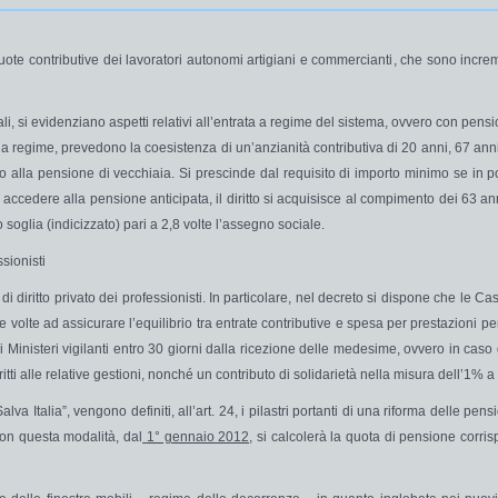
uote contributive dei
lavoratori autonomi artigiani e commercianti
, che sono incre
i, si evidenziano aspetti relativi all’entrata a regime del sistema, ovvero con pensio
a a regime, prevedono la coesistenza di un’anzianità contributiva di 20 anni, 67 an
ritto alla pensione di vecchiaia. Si prescinde dal requisito di importo minimo se in 
di accedere alla
pensione anticipata
, il diritto si acquisisce al compimento dei 63 a
soglia (indicizzato) pari a 2,8 volte l’assegno sociale.
ssionisti
di diritto privato dei professionisti
. In particolare, nel decreto si dispone che le 
re
volte ad assicurare
l’equilibrio
tra entrate contributive e spesa per prestazioni pe
Ministeri vigilanti
entro 30 giorni
dalla ricezione delle medesime, ovvero in caso 
critti alle relative gestioni, nonché un contributo di solidarietà nella misura dell’1%
Italia”, vengono definiti, all’art. 24, i pilastri portanti di una riforma delle pensi
con questa modalità, dal
1° gennaio 2012,
si calcolerà la quota di pensione corris