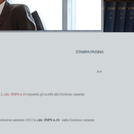
STAMPA PAGINA
>>
12,
circ. INPS n.16
riguarda gli iscritti alla Gestione separata
istruzioni aumento 2012 la
circ. INPS n.16
su
lla Gestione separata