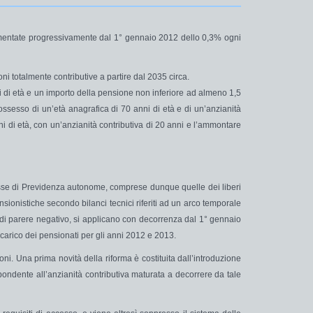
mentate progressivamente dal 1° gennaio 2012 dello
0,3% ogni
ni totalmente contributive a partire dal 2035 circa.
ni di età e un importo della pensione non inferiore ad almeno 1,5
possesso di un’età anagrafica di 70 anni di età e di un’anzianità
nni di età, con un’anzianità contributiva di 20 anni e l’ammontare
Casse di Previdenza autonome, comprese dunque quelle dei liberi
nsionistiche secondo bilanci tecnici riferiti ad un arco temporale
di parere negativo, si applicano con decorrenza dal 1° gennaio
 a carico dei pensionati per gli anni 2012 e 2013.
oni. Una prima novità della riforma è costituita dall’introduzione
pondente all’anzianità contributiva maturata a decorrere da tale