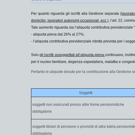
Per quanto riguarda gli iscritti alla
Gestione separata
(lavorato
domicilio, lavoratori autonomi occasionali, ecc.),
l’art. 22, comm
Tale aumento riguarda sia l’aliquota contributiva previdenziale “
- aliquota piena
dal 26% al
27%
;
- l’aliquota contributiva previdenziale
ridotta
prevista per i sogge
Solo
gli iscritti assoggettati all’aliquota piena
continuano, inoltr
per il nucleo familiare, degenza ospedaliera, malattia e congedo
Pertanto le aliquote dovute per la contribuzione alla Gestione
Soggetti
soggetti non assicurati presso altre forme pensionistiche
obbligatorie
soggetti titolari di pensione o provvisti di altra tutela pensionist
obbligatoria