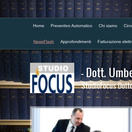
Home
Preventivo Automatico
Chi siamo
Cir
NewsFlash
Approfondimenti
Fatturazione elett
- Dott. Umbe
StudioFocus Dottor