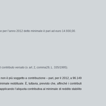
che per l’anno 2012 detto minimale è pari ad euro 14.930,00.
l contributo versato (v. art. 2, comma29, L. 335/1995).
o non è più soggetto a contribuzione – pari, per il 2012, a
96.149
nimale reddituale. È, tuttavia, previsto che, affinché i contributi
pplicando l’aliquota contributiva al minimale di reddito stabilito