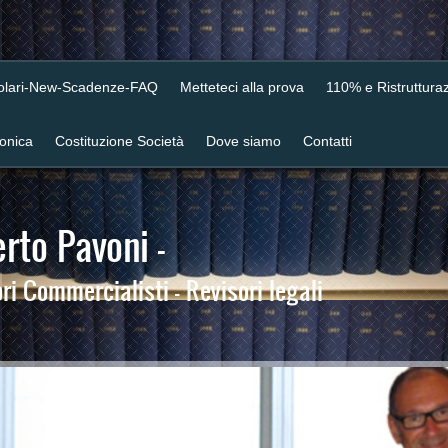
colari-New-Scadenze-FAQ
Metteteci alla prova
110% e Ristrutturaz
ronica
Costituzione Società
Dove siamo
Contatti
rto Pavoni -
i Commercialisti - Revisori legali