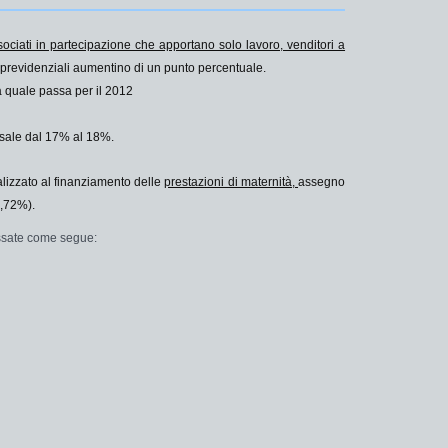
sociati in partecipazione che apportano solo lavoro, venditori a
i previdenziali aumentino di
un punto percentuale
.
 la quale passa per
il 2012
e sale dal 17% al
18%
.
nalizzato al finanziamento delle
prestazioni di maternità,
assegno
7,72%).
issate come segue: