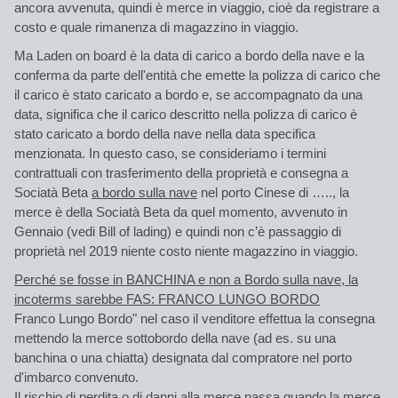
ancora avvenuta, quindi è merce in viaggio, cioè da registrare a
costo e quale rimanenza di magazzino in viaggio.
Ma Laden on board
è la data di carico a bordo della nave e la
conferma da parte dell'entità che emette la polizza di carico che
il
carico è stato caricato a bordo
e, se accompagnato da una
data, significa che il carico descritto nella polizza di carico è
stato caricato a bordo della nave nella data specifica
menzionata. In questo caso, se consideriamo i termini
contrattuali con trasferimento della proprietà e consegna a
Sociatà Beta
a bordo sulla nave
nel porto Cinese di ….., la
merce è della Sociatà Beta da quel momento, avvenuto in
Gennaio (vedi Bill of lading) e quindi non c’è passaggio di
proprietà nel 2019 niente costo niente magazzino in viaggio.
Perché se fosse in BANCHINA e non a Bordo sulla nave, la
incoterms sarebbe FAS: FRANCO LUNGO BORDO
Franco Lungo Bordo" nel caso il venditore effettua la consegna
mettendo la merce sottobordo della nave (ad es. su una
banchina o una chiatta) designata dal compratore nel porto
d'imbarco convenuto.
Il rischio di perdita o di danni alla merce passa quando la merce