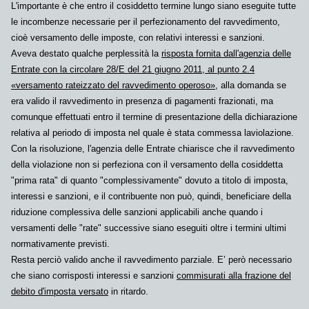
L'importante è che entro il cosiddetto termine lungo siano eseguite tutte
le incombenze necessarie per il perfezionamento del ravvedimento,
cioè versamento delle imposte, con relativi interessi e sanzioni.
Aveva destato qualche perplessità la
risposta fornita dall'agenzia delle
Entrate con la circolare 28/E del 21 giugno 2011, al punto 2.4
«versamento rateizzato del ravvedimento operoso»,
alla domanda se
era valido il ravvedimento in presenza di pagamenti frazionati, ma
comunque effettuati entro il termine di presentazione della dichiarazione
relativa al periodo di imposta nel quale è stata commessa laviolazione.
Con la risoluzione, l'agenzia delle Entrate chiarisce che il ravvedimento
della violazione non si perfeziona con il versamento della cosiddetta
"prima rata" di quanto "complessivamente" dovuto a titolo di imposta,
interessi e sanzioni, e il contribuente non può, quindi, beneficiare della
riduzione complessiva delle sanzioni applicabili anche quando i
versamenti delle "rate" successive siano eseguiti oltre i termini ultimi
normativamente previsti.
Resta perciò valido anche il
ravvedimento parziale
. E’ però necessario
che siano corrisposti interessi e sanzioni
commisurati alla frazione del
debito d'imposta versato
in ritardo.