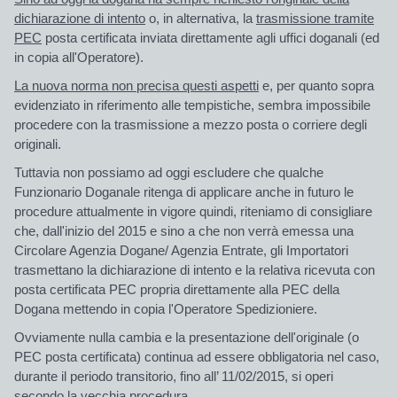
dichiarazione di intento
o, in
alternativa
, la
trasmissione tramite
PEC
posta certificata inviata direttamente agli uffici doganali (ed
in copia all'Operatore).
La nuova norma non precisa questi aspetti
e, per quanto sopra
evidenziato in riferimento alle tempistiche, sembra impossibile
procedere con la trasmissione a mezzo posta o corriere degli
originali.
Tuttavia non possiamo ad oggi escludere che qualche
Funzionario Doganale ritenga di applicare anche in futuro le
procedure attualmente in vigore quindi, riteniamo di consigliare
che,
dall'inizio del 2015 e sino a che non verrà emessa una
Circolare Agenzia Dogane/ Agenzia Entrate
, gli Importatori
trasmettano la dichiarazione di intento e la relativa ricevuta con
posta certificata PEC propria direttamente alla PEC della
Dogana mettendo in copia l'Operatore Spedizioniere.
Ovviamente nulla cambia e la
presentazione dell'originale
(o
PEC posta certificata) continua ad essere
obbligatoria
nel caso,
durante il periodo transitorio,
fino all’ 11/02/2015, si operi
secondo la vecchia procedura.