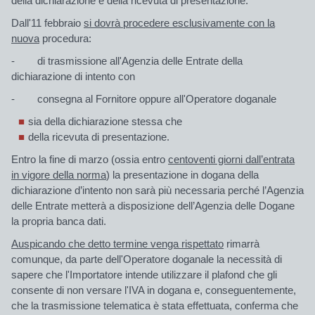
della dichiarazione e della ricevuta di presentazione.
Dall'11 febbraio
si dovrà procedere esclusivamente con la
nuova
procedura:
- di trasmissione all'Agenzia delle Entrate della
dichiarazione di intento con
- consegna al Fornitore
oppure
all'Operatore doganale
sia della dichiarazione stessa che
della ricevuta di presentazione.
Entro la fine di marzo
(ossia entro
centoventi giorni dall’entrata
in vigore della norma
) la presentazione in dogana della
dichiarazione d’intento non sarà più necessaria perché l’Agenzia
delle Entrate metterà a disposizione dell’Agenzia delle Dogane
la propria banca dati.
Auspicando che detto termine venga rispettato
rimarrà
comunque, da parte dell'Operatore doganale la necessità di
sapere che l'Importatore intende utilizzare il plafond che gli
consente di non versare l'IVA in dogana e, conseguentemente,
che la trasmissione telematica è stata effettuata, conferma che