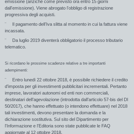
emissione (anziché come previsto ora entro 15 giorni
dall'emissione). Viene abrogato l'obbligo di registrazione
progressiva degli acquisti.
¨ Il
pagamento dell'Iva
slitta
al momento in cui la fattura viene
incassata
.
¨ Da luglio 2019 diventerà obbligatorio il
processo tributario
telematico
.
Si ricordano le prossime scadenze relative a tre importanti
adempimenti:
¨
Entro lunedì 22 ottobre 2018
, è possibile richiedere il
credito
d’imposta per gli investimenti pubblicitari incrementali.
Pertanto
imprese, lavoratori autonomi ed enti non commerciali,
destinatari dell’agevolazione (introdotta dall’articolo 57-bis del Dl
50/2017), che hanno effettuato (o intendono effettuare) nel 2018
tali investimenti, devono presentare la domanda e la
dichiarazione sostitutiva.
Sul sito del Dipartimento per
l'Informazione e l'Editoria
sono state pubblicate le
FAQ
aggiornate al 12 ottobre 2018.