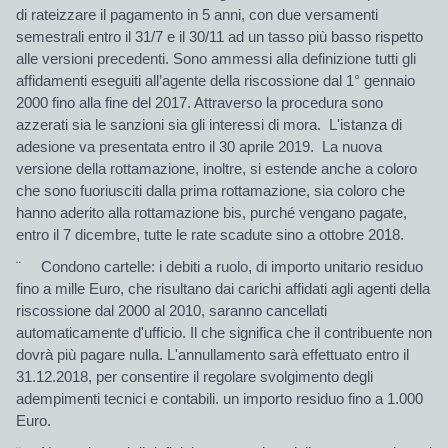
di
rateizzare il pagamento in 5 anni
, con
due versamenti
semestrali entro il 31/7 e il 30/11
ad un
tasso più basso
rispetto
alle versioni precedenti. Sono ammessi alla definizione tutti gli
affidamenti eseguiti all’agente della riscossione dal 1° gennaio
2000 fino alla fine del 2017. Attraverso la procedura sono
azzerati sia le sanzioni sia gli interessi di mora. L'istanza di
adesione va presentata entro il 30 aprile 2019.
La nuova
versione della rottamazione
, inoltre,
si estende anche a coloro
che
sono fuoriusciti dalla prima rottamazione, sia coloro che
hanno aderito alla rottamazione bis, purché vengano pagate,
entro il 7 dicembre, tutte le rate scadute sino a ottobre 2018.
¨
Condono cartelle:
i debiti a ruolo, di importo unitario residuo
fino a mille Euro, che risultano dai carichi affidati agli agenti della
riscossione
dal 2000 al 2010, saranno cancellati
automaticamente d'ufficio.
Il che significa che il contribuente non
dovrà più pagare nulla. L'annullamento sarà effettuato entro il
31.12.2018, per consentire il regolare svolgimento degli
adempimenti tecnici e contabili. un importo residuo fino a 1.000
Euro.