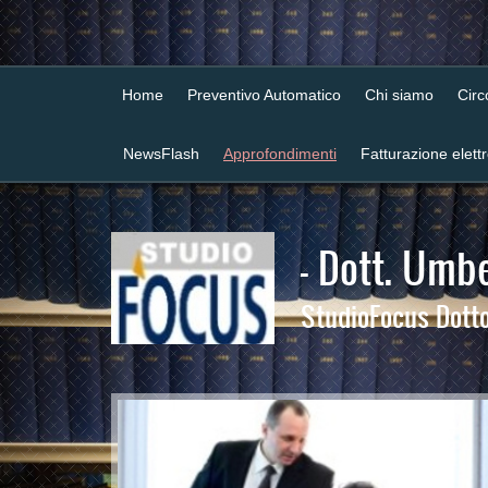
Home
Preventivo Automatico
Chi siamo
Cir
NewsFlash
Approfondimenti
Fatturazione elett
- Dott. Umbe
StudioFocus Dottor