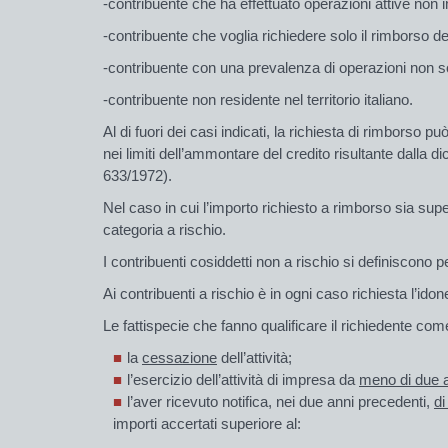
-contribuente che ha effettuato operazioni attive non imp
-contribuente che voglia richiedere solo il rimborso del
-contribuente con una prevalenza di operazioni non sog
-contribuente non residente nel territorio italiano.
Al di fuori dei casi indicati, la richiesta di rimborso 
nei limiti dell’ammontare del credito risultante dall
633/1972).
Nel caso in cui l’importo richiesto a
rimborso
sia
supe
categoria a rischio.
I contribuenti cosiddetti
non a rischio
si definiscono pe
Ai
contribuenti a rischio
è in ogni caso
richiesta
l’ido
Le fattispecie che fanno qualificare il richiedente co
la
cessazione
dell’attività;
l’esercizio dell’attività di impresa da
meno di due a
l’aver ricevuto notifica, nei due anni precedenti,
di
importi accertati superiore al: