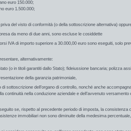
rano euro 150.000;
ano euro 1.500.000;
riva del visto di conformità (o della sottoscrizione alternativa) oppure
 impresa da meno di due anni, sono escluse le cosiddette
orsi IVA di importo superiore a 30.000,00 euro sono eseguiti, solo pr
presentare,
alternativamente
:
 Stato (o in titoli garantiti dallo Stato); fideiussione bancaria; polizza as
resentazione della garanzia patrimoniale,
 di sottoscrizione dell’organo di controllo, nonché
anche
accompagnat
lla
continuità
nella conduzione aziendale e dell’avvenuto versamento dei
eguito se, rispetto al precedente periodo di imposta, la consistenza de
onsistenze immobiliari non sono diminuite della medesima percentuale, s