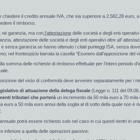
le
chiedere
il credito annuale IVA, che sia superiore a 2.582,28 euro,
a
iedere il rimborso.
, né garanzia, ma
con
l’attestazione
delle società e degli enti operativ
anzia, attestazione delle società e degli enti operativi oltre all’ attestaz
 e senza garanzia se hanno ottenuto i citati punteggi ISA, senza dove
eno; nel frontespizio barrata la casella “
Esonero dall’apposizione del vi
la somma delle richieste di rimborso effettuate per l'intero periodo d
uale.
i apposizione del visto di conformità deve avvenire separatamente per i 
gislativo di attuazione della delega fiscale
(Legge n. 111 del 09.08
enti tributari che porterà
un
incremento
da 50 mila euro
a 70 mila
la euro a 50 mila
euro annui della soglia al di sotto della quale non è rich
P
;
nnuale potrà essere richiesto solo nel caso in cui questi rientri in un
e inferiore a quella delle operazioni passive;