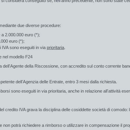
si considera conseguito se, nell’anno precedente, non sono state ced
 mediante due diverse procedure:
 a 2.000.000 euro (*);
000 euro (*);
i IVA sono eseguiti in via
prioritaria
.
ne nel modello F24
 dell'Agente della Riscossione, con accredito sul conto corrente banca
ompetente dell'Agenzia delle Entrate, entro 3 mesi dalla richiesta.
mborsi sono eseguiti in via prioritaria, anche in relazione all'attività eser
el credito IVA grava la disciplina delle cosiddette società di comodo: 
e non potrà richiedere a rimborso o utilizzare in compensazione il prop