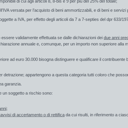
onibili di cui agli articoli 8, 8-bis e 9 per più del 25% del totale;
l’IVA versata per l’acquisto di beni ammortizzabili, e di beni e servizi 
gette a IVA, per effetto degli articoli da 7 a 7-septies del dpr 633/19
può essere validamente effettuata se dalle dichiarazioni dei
due anni pre
a dichiarazione annuale e, comunque, per un importo non superiore alla
riore
ad
euro 30.000
bisogna distinguere e qualificare il contribuente 
r detrazione; appartengono a questa categoria tutti coloro che possono
nea
garanzia
.
me un
soggetto a rischio sono:
nni;
 avvisi di accertamento o di rettifica
da cui risulti, in riferimento a cia