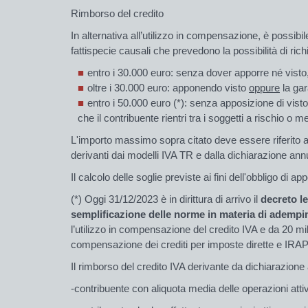
Rimborso del credito
In
alternativa
all’utilizzo in
compensazione
, è possibi
fattispecie
causali che prevedono la possibilità di rich
entro i 30.000 euro:
senza dover apporre né visto
oltre i 30.000 euro:
apponendo
visto
oppure
la gar
entro i 50.000 euro (*):
senza apposizione di visto
che il contribuente rientri tra i soggetti a rischio o m
L'importo massimo sopra citato deve essere riferito al
derivanti dai modelli IVA TR e dalla dichiarazione ann
Il calcolo delle soglie previste ai fini dell'obbligo d
(*) Oggi 31/12/2023 è in dirittura di arrivo il
decreto le
semplificazione delle norme in materia di adempim
l’utilizzo in compensazione del credito IVA e
da 20 mi
compensazione dei
crediti per imposte dirette e IRA
Il
rimborso
del credito IVA derivante da dichiarazione a
-contribuente con aliquota media delle operazioni attiv