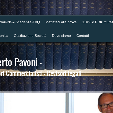
colari-New-Scadenze-FAQ
Metteteci alla prova
110% e Ristrutturaz
ronica
Costituzione Società
Dove siamo
Contatti
rto Pavoni -
i Commercialisti - Revisori legali