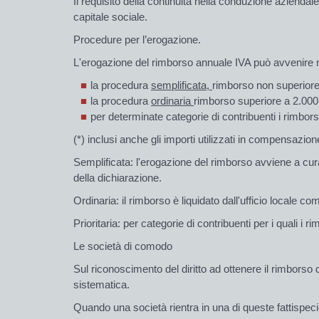
Il requisito della
continuità nella conduzione aziendale
capitale sociale.
Procedure per l’erogazione.
L'erogazione del rimborso annuale IVA può avvenire
la procedura
semplificata,
rimborso non superiore
la procedura
ordinaria
rimborso superiore a 2.000.
per determinate categorie di contribuenti i rimbors
(*) inclusi anche gli importi utilizzati in compensazio
Semplificata: l'erogazione del rimborso avviene a cura
della dichiarazione.
Ordinaria: il rimborso è liquidato dall'ufficio locale c
Prioritaria: per categorie di contribuenti per i quali i ri
Le società di comodo
Sul riconoscimento del
diritto
ad ottenere il
rimborso
d
sistematica.
Quando una società rientra in una di queste fattispeci