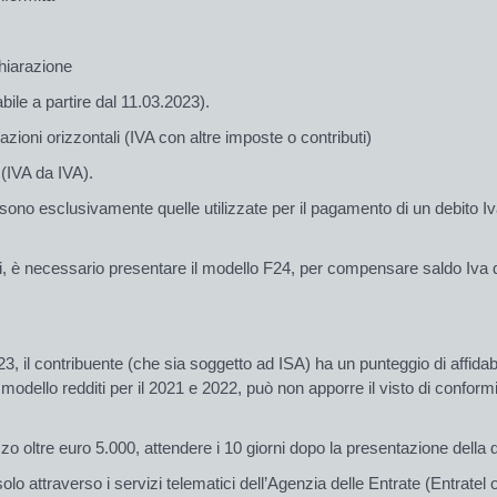
hiarazione
bile a partire dal 11.03.2023).
ioni orizzontali
(IVA con altre imposte o contributi)
(IVA da IVA).
no esclusivamente quelle utilizzate per il pagamento di un debito Iva
li, è necessario presentare il modello F24, per compensare saldo Iva 
023, il contribuente (che sia soggetto ad ISA) ha un
punteggio di affidab
modello redditi per il 2021 e 2022, può
non
apporre il
visto
di conformit
izzo oltre euro 5.000,
attendere i 10 giorni dopo
la
presentazione
della 
 attraverso i servizi telematici dell’Agenzia delle Entrate (Entratel o