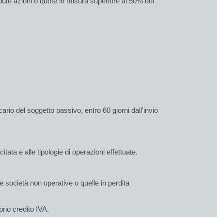
ute azioni o quote in misura superiore al 50% del
rio del soggetto passivo, entro 60 giorni dall'invio
citata e alle tipologie di operazioni effettuate.
le
società non operative
o quelle in perdita
rio credito IVA.