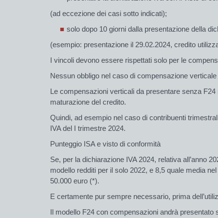
(ad eccezione dei casi sotto indicati);
solo
dopo 10 giorni dalla presentazione
della dic
(esempio: presentazione il 29.02.2024, credito utilizza
I vincoli devono essere rispettati
solo
per le
compensaz
Nessun obbligo nel caso di
compensazione verticale
Le compensazioni verticali da presentare senza F24 so
maturazione del credito.
Quindi, ad esempio nel caso di contribuenti trimestra
IVA del I trimestre 2024.
Punteggio ISA e visto di conformità
Se,
per la dichiarazione IVA 2024, relativa all’anno 2
modello redditi per il solo 2022,
e 8,5
quale
media
nel 
50.000 euro (*).
E certamente pur sempre
necessario
, prima dell’util
Il modello F24 con compensazioni andrà presentato solo