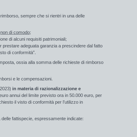
 rimborso,
sempre che si rientri in una delle
i
non di comodo
;
ione di alcuni requisiti patrimoniali;
r prestare adeguata garanzia a prescindere dal fatto
sto di conformità
”.
'imposta, ossia alla somma delle richieste di rimborso
rimborsi e le compensazioni.
.2023)
in materia di razionalizzazione e
 euro annui
del limite previsto
ora in 50.000
euro, per
iesto il visto di conformità per l’utilizzo in
a delle
fattispecie
, espressamente indicate: