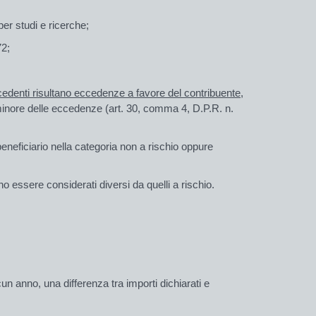
per studi e ricerche;
72;
cedenti risultano eccedenze a favore del contribuente
,
 minore delle eccedenze (art. 30, comma 4, D.P.R. n.
beneficiario nella
categoria non a rischio
oppure
 essere considerati diversi da quelli a rischio.
scun anno, una differenza tra importi dichiarati e