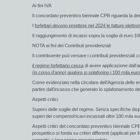
Ai fini IVA
Il concordato preventivo biennale CPB riguarda la de
I
forfettari devono emettere nel 2024 le fatture elettro
Il raggiungimento di incassi sopra la soglia di euro 10
NOTA ai fini dei Contributi previdenziali
Il contribuente può versare i contributi previdenziali 
il regime forfettario cessa
di avere applicazione dall'
(in corso d'anno) qualora si splafonino i 100 mila euro
Come evidenziato nella circolare dell'Agenzia delle en
partire dall'incasso che generato lo splafonamento dell
Aspetti critici
Supero delle soglie del regime. Senza specifiche dispos
superi dei compensi/ricavi incassati oltre 100 mila e
Aspetti critici del concordato preventivo biennale CPB r
prospettico si fonda su criteri differenti (applicati pe
soggetto a tassazione preconcordata.