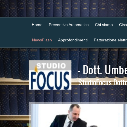
Home
Preventivo Automatico
Chi siamo
Cir
NewsFlash
Approfondimenti
Fatturazione elett
- Dott. Umbe
StudioFocus Dottor