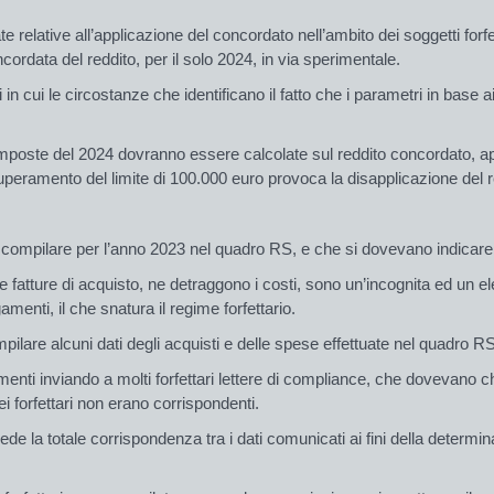
ate relative all’applicazione del concordato nell’ambito dei soggetti fo
rdata del reddito, per il solo 2024, in via sperimentale.
 in cui le circostanze che identificano il fatto che i parametri in base 
mposte del 2024 dovranno essere calcolate sul reddito concordato, appl
uperamento del limite di 100.000 euro provoca la disapplicazione del re
compilare per l’anno 2023 nel quadro RS, e che si dovevano indicare nel
le fatture di acquisto, ne detraggono i costi, sono un’incognita ed un e
amenti, il che snatura il regime forfettario.
mpilare alcuni dati degli acquisti e delle spese effettuate nel quadro RS
nti inviando a molti forfettari lettere di compliance, che dovevano chiar
 forfettari non erano corrispondenti.
e la totale corrispondenza tra i dati comunicati ai fini della determin