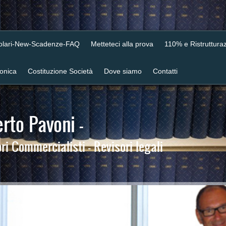
colari-New-Scadenze-FAQ
Metteteci alla prova
110% e Ristrutturaz
ronica
Costituzione Società
Dove siamo
Contatti
rto Pavoni -
i Commercialisti - Revisori legali