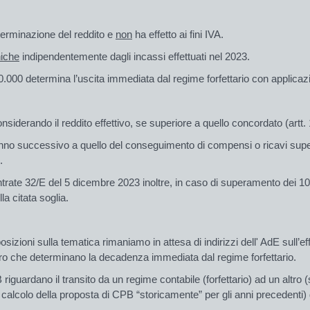
terminazione del reddito e
non
ha effetto ai fini IVA.
niche
indipendentemente dagli incassi effettuati nel 2023.
0.000 determina l’uscita immediata dal regime forfettario con applicazi
considerando il reddito effettivo, se superiore a quello concordato (artt
anno successivo a quello del conseguimento di compensi o ricavi supe
.
trate 32/E del 5 dicembre 2023 inoltre, in caso di superamento dei 100 
a citata soglia.
izioni sulla tematica rimaniamo in attesa di indirizzi dell' AdE sull’ef
uro che determinano la decadenza immediata dal regime forfettario.
iguardano il transito da un regime contabile (forfettario) ad un altro (s
r il calcolo della proposta di CPB “storicamente” per gli anni precedenti)