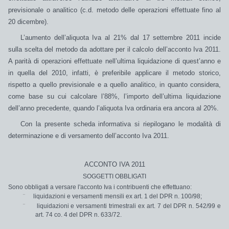
previsionale
o
analitico
(c.d. metodo delle operazioni effettuate fino al
20 dicembre).
L’aumento dell’
aliquota
Iva al 21%
dal 17 settembre 2011 incide
sulla scelta del metodo da adottare per il calcolo dell’acconto Iva 2011.
A parità di operazioni effettuate nell’ultima liquidazione di quest’anno e
in quella del 2010, infatti, è
preferibile applicare il metodo storico
,
rispetto a quello previsionale e a quello analitico, in quanto considera,
come base su cui calcolare l’88%, l’importo dell’ultima liquidazione
dell’anno precedente, quando l’aliquota Iva ordinaria era ancora al 20%.
Con la presente scheda informativa si riepilogano le
modalità di
determinazione e di versamento dell’acconto Iva 2011.
ACCONTO IVA 2011
SOGGETTI OBBLIGATI
Sono
obbligati
a versare l'acconto Iva i contribuenti che effettuano:
¨
liquidazioni e versamenti mensili
ex art. 1 del DPR n. 100/98;
¨
liquidazioni e versamenti trimestrali
ex art. 7 del DPR n. 542/99 e
art. 74 co. 4 del DPR n. 633/72.