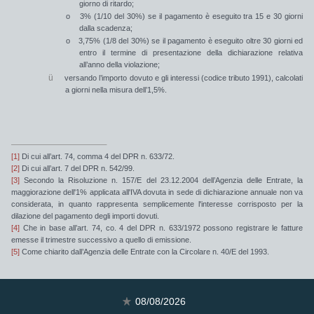
giorno di ritardo;
o
3%
(1/10 del 30%) se il pagamento è eseguito
tra 15 e
30 giorni
dalla scadenza;
o
3,75%
(1/8 del 30%) se il pagamento è eseguito
oltre 30 giorni
ed
entro il termine di presentazione della dichiarazione relativa
all’anno della violazione;
ü
versando l’importo dovuto e gli interessi
(codice tributo 1991), calcolati
a giorni nella misura dell’
1,5%
.
[1]
Di cui all’art. 74, comma 4 del DPR n. 633/72.
[2]
Di cui all’art. 7 del DPR n. 542/99.
[3]
Secondo la Risoluzione n. 157/E del 23.12.2004 dell’Agenzia delle Entrate, la
maggiorazione dell'1% applicata all'IVA dovuta in sede di dichiarazione annuale non va
considerata, in quanto rappresenta semplicemente l'interesse corrisposto per la
dilazione del pagamento degli importi dovuti.
[4]
Che in base all’art. 74, co. 4 del DPR n. 633/1972 possono registrare le fatture
emesse il trimestre successivo a quello di emissione.
[5]
Come chiarito dall’Agenzia delle Entrate con la Circolare n. 40/E del 1993.
08/08/2026