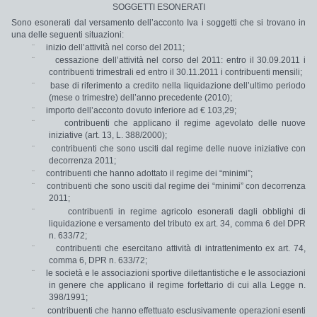
SOGGETTI ESONERATI
Sono
esonerati dal versamento
dell’acconto Iva i soggetti che si trovano in
una delle seguenti
situazioni:
¨
inizio dell’attività
nel
corso del
2011;
¨
cessazione dell’attività
nel
corso del
2011:
entro il 30.09.2011 i
contribuenti trimestrali ed entro il 30.11.2011 i contribuenti mensili;
¨
base di riferimento
a credito
nella
liquidazione dell’ultimo periodo
(mese o trimestre)
dell’anno precedente
(2010);
¨
importo dell
’acconto dovuto
inferiore ad € 103,29;
¨
contribuenti che applicano il
regime agevolato delle nuove
iniziative
(art. 13, L. 388/2000);
¨
contribuenti che sono
usciti dal regime delle nuove iniziative
con
decorrenza
2011;
¨
contribuenti che hanno adottato il
regime dei “minimi”;
¨
contribuenti che sono
usciti dal regime dei “minimi”
con decorrenza
2011;
¨
contribuenti in
regime agricolo
esonerati dagli obblighi di
liquidazione e versamento del tributo ex art. 34, comma 6 del DPR
n. 633/72;
¨
contribuenti che esercitano
attività di intrattenimento
ex art. 74,
comma 6, DPR n. 633/72;
¨
le società e le associazioni sportive dilettantistiche e le associazioni
in genere che applicano il
regime forfettario di cui alla Legge n.
398/1991;
¨
contribuenti che hanno effettuato esclusivamente
operazioni esenti