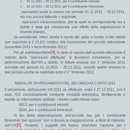
ü
01.12.2011 – 20.12.2011,
per il contribuente
mensile
;
ü
01.10.2011 – 20.12.2011,
per il contribuente
trimestrale
;
¨
operazioni poste in essere nel periodo 01.11.2011 – 20.12.2011,
ma non ancora fatturate o registrate;
¨
operazioni intracomunitarie,
per le quali la corrispondente Iva a
debito è stata già considerata (per effetto della registrazione in
reverse charge).
Va considerato, infine, anche il
riporto del saldo a credito
(o del debito
non superiore a € 25,82) relativo alla liquidazione del periodo precedente
(novembre 2011 o terzo trimestre 2011).
[4]
Per gli
autotrasportatori
, in sede di calcolo dell’acconto utilizzando il
metodo delle “operazioni effettuate” si dovranno considerare, per la
determinazione dell’IVA a debito, le
fatture emesse nel 3° trimestre 2011
annotate nel periodo 01.10.2011 – 20.12.2011
, nonché quelle
emesse in
tale periodo anche se registrate entro il 1° trimestre 2012.
MODALITA’ DI VERSAMENTO DEL SECONDO ACCONTO 2011
Il versamento dell'acconto IVA 2011 va effettuato,
entro il 27.12.2011
, con il
mod. F24
esclusivamente mediante
modalità telematica
, direttamente o
tramite un intermediario abilitato. I relativi
codici tributo
sono:
¨
6013,
per il contribuenti mensili;
¨
6035,
per il contribuenti trimestrali.
Ai fini della determinazione dell’acconto Iva, per i contribuenti
trimestrali “per opzione” non è dovuta la maggiorazione, a titolo di interessi,
[5]
dell’1%
. Pertanto, i soggetti che hanno esercitato l'opzione per i