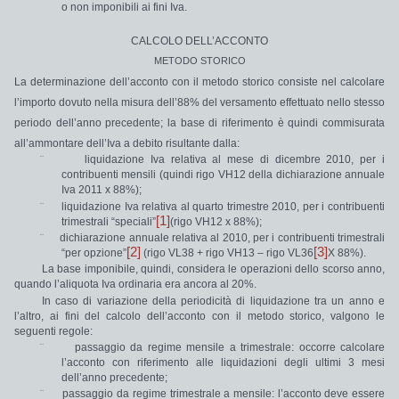
o
non imponibili ai fini Iva.
CALCOLO DELL’ACCONTO
METODO STORICO
La determinazione dell’acconto con il metodo storico consiste nel calcolare
l’importo dovuto nella misura dell’
88%
del versamento effettuato nello stesso
periodo dell’anno precedente; la
base di riferimento
è quindi
commisurata
all’ammontare dell
’Iva a debito
risultante
dalla:
¨
liquidazione Iva
relativa al
mese di dicembre 2010
, per i
contribuenti mensili (quindi rigo VH12 della dichiarazione annuale
Iva 2011 x 88%);
¨
liquidazione Iva
relativa al
quarto trimestre 2010
, per i contribuenti
[1]
trimestrali “speciali”
(rigo VH12 x 88%);
¨
dichiarazione annuale relativa al 2010
, per i contribuenti trimestrali
[2]
[3]
“per opzione”
(rigo VL38 + rigo VH13 – rigo VL36
X 88%).
La base imponibile, quindi, considera le operazioni dello scorso anno,
quando l’aliquota Iva ordinaria era ancora al 20%.
In caso di
variazione della periodicità di liquidazione
tra un anno e
l’altro, ai fini del calcolo dell’acconto con il metodo storico, valgono le
seguenti regole:
¨
passaggio
da
regime
mensile a trimestrale:
occorre calcolare
l’acconto con riferimento alle liquidazioni degli ultimi 3 mesi
dell’anno precedente;
¨
passaggio
da
regime
trimestrale a mensile:
l’acconto deve essere