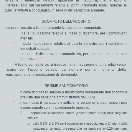
versamenti trimestrali devono applicare la maggiorazione, a titolo di
interessi, solo sui versamenti relativi ai primi 3 trimestri solari, nonché su
quelli effettuati a conguaglio, in sede di dichiarazione annuale.
SCOMPUTO DELL’ACCONTO
L’importo versato a titolo di acconto Iva verrà poi scomputato:
¨
dalla
liquidazione relativa al mese di dicembre
, per i contribuenti
mensili;
¨
dalla
liquidazione relativa al quarto trimestre
, per i contribuenti
trimestrali speciali;
¨
in sede di dichiarazione annuale Iva,
per i contribuenti trimestrali
“per opzione”.
A livello contabile ciò si traduce nella rilevazione di un credito verso
l’Erario per l’acconto versato, da stornare poi al momento della
registrazione della liquidazione di riferimento.
REGIME SANZIONATORIO
¨
In caso di
omesso, tardivo o insufficiente versamento dell’acconto
è
prevista una
sanzione amministrativa del 30%;
¨
in ogni caso il mancato o insufficiente versamento degli importi può
essere
sanato con il ravvedimento operoso:
ü
applicando la
sanzione ridotta
(codice tributo 8904) nelle seguenti
misure:
o
dallo 0,2% al 2,8%
se il pagamento è eseguito
entro 14 giorni dalla
scadenza,
tenendo presente che va applicato lo 0,2% per ogni