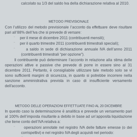
calcolato su 1/3 del saldo Iva della dichiarazione relativa al 2010.
METODO PREVISIONALE
Con l’utilizzo del metodo previsionale l’acconto da effettuare deve risultare
pari all’88% dell’Iva che si prevede di versare
:
¨
per
il
mese di dicembre 2011
(contribuenti mensili);
¨
per
il
quarto trimestre
2011
(contribuenti trimestrali speciali);
¨
a saldo in sede di dichiarazione annuale IVA
dell’anno 2011
(contribuenti trimestrali “per opzione”).
Il contribuente può determinare l’acconto in relazione alla stima delle
operazioni attive e passive che prevede di porre in essere sino al 31
dicembre 2011. Pertanto, è consigliabile utilizzare tale metodo solo se vi
sono sufficienti margini di sicurezza, in quanto si potrebbe incorrere nella
sanzione amministrativa prevista in caso di insufficiente versamento
dell'acconto.
METODO DELLE OPERAZIONI EFFETTUATE FINO AL 20 DICEMBRE
In questo caso la determinazione è
analitica
e prevede un versamento pari
al
100%
dell’imposta risultante a debito in base ad un’apposita liquidazione
che tiene conto dell’IVA relativa a:
¨
operazioni annotate nel registro IVA delle fatture emesse (o dei
corrispettivi) e nel registro IVA degli acquisti nel periodo: